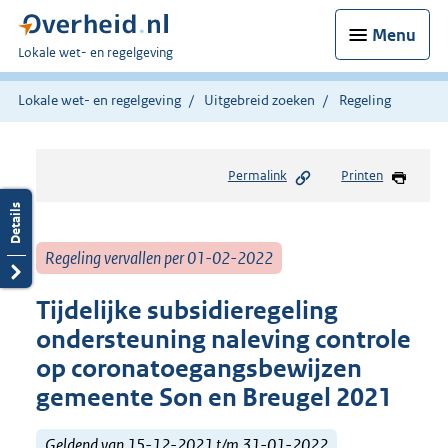
Menu
U
Lokale wet- en regelgeving
bent
hier:
Lokale wet- en regelgeving
Uitgebreid zoeken
Regeling
Permalink
Printen
Regeling vervallen per 01-02-2022
Tijdelijke subsidieregeling
ondersteuning naleving controle
op coronatoegangsbewijzen
gemeente Son en Breugel 2021
Geldend van 15-12-2021 t/m 31-01-2022