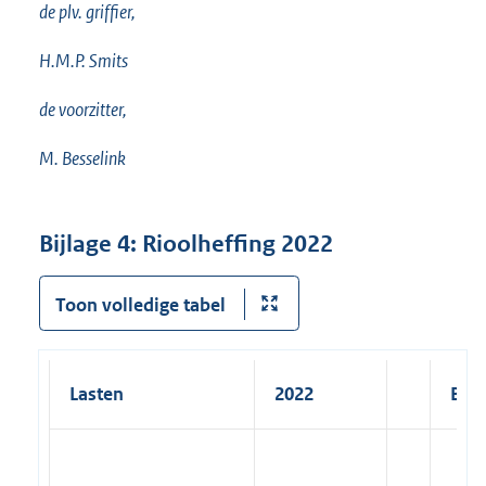
de plv. griffier,
H.M.P. Smits
de voorzitter,
M. Besselink
Bijlage 4: Rioolheffing 2022
Toon volledige tabel
Lasten
2022
Bat