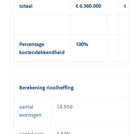
totaal
€ 4.360.000
tota
Percentage
100%
kostendekkendheid
Berekening rioolheffing
aantal
14.950
woningen
aantal niet
1.630