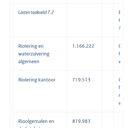
Lasten taakveld 7.2
Bate
taak
7.2
Riolering en
1.166.222
Opb
waterzuivering
heff
algemeen
won
Riolering kantoor
719.513
Opb
heff
niet
won
Rioolgemalen en
819.983