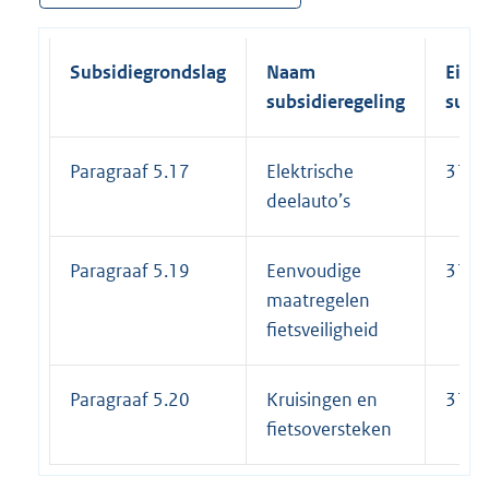
Subsidiegrondslag
Naam
Einde
subsidieregeling
subs
Paragraaf 5.17
Elektrische
31-1
deelauto’s
Paragraaf 5.19
Eenvoudige
31-1
maatregelen
fietsveiligheid
Paragraaf 5.20
Kruisingen en
31-1
fietsoversteken