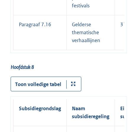
festivals
Paragraaf 7.16
Gelderse
31-1
thematische
verhaallijnen
Hoofdstuk 8
Toon volledige tabel
Subsidiegrondslag
Naam
Einde
subsidieregeling
subs