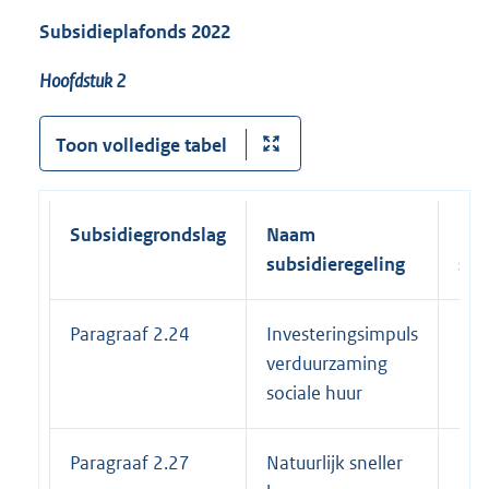
Subsidieplafonds 2022
Hoofdstuk 2
Toon volledige tabel
Subsidiegrondslag
Naam
Ein
subsidieregeling
sub
Paragraaf 2.24
Investeringsimpuls
31
verduurzaming
sociale huur
Paragraaf 2.27
Natuurlijk sneller
30