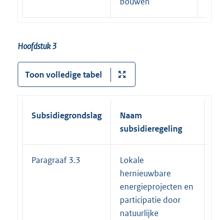
bouwen
Hoofdstuk 3
Toon volledige tabel
Subsidiegrondslag
Naam
E
subsidieregeling
s
Paragraaf 3.3
Lokale
3
hernieuwbare
energieprojecten en
participatie door
natuurlijke