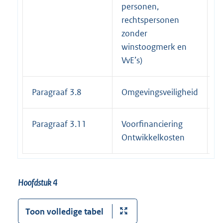
personen,
rechtspersonen
zonder
winstoogmerk en
VvE’s)
Paragraaf 3.8
Omgevingsveiligheid
3
Paragraaf 3.11
Voorfinanciering
3
Ontwikkelkosten
Hoofdstuk 4
Toon volledige tabel