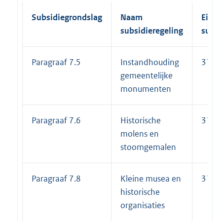
Subsidiegrondslag
Naam
Einde
subsidieregeling
subs
Paragraaf 7.5
Instandhouding
31-1
gemeentelijke
monumenten
Paragraaf 7.6
Historische
31-1
molens en
stoomgemalen
Paragraaf 7.8
Kleine musea en
31-1
historische
organisaties