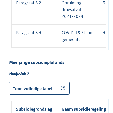
Paragraaf 8.2
Opruiming
31-1
drugsafval
2021-2024
Paragraaf 8.3
COVID-19 Steun
31-1
gemeente
Meerjarige subsidieplafonds
Hoofdstuk 2
Toon volledige tabel
Subsidiegrondslag
Naam subsidieregeling