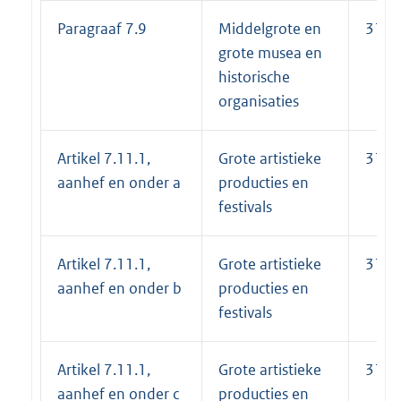
Paragraaf 7.9
Middelgrote en
31-1
grote musea en
historische
organisaties
Artikel 7.11.1,
Grote artistieke
31-1
aanhef en onder a
producties en
festivals
Artikel 7.11.1,
Grote artistieke
31-1
aanhef en onder b
producties en
festivals
Artikel 7.11.1,
Grote artistieke
31-1
aanhef en onder c
producties en