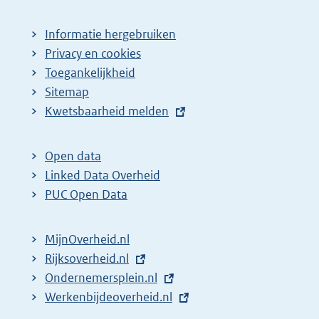
Informatie hergebruiken
Privacy en cookies
Toegankelijkheid
Sitemap
E
Kwetsbaarheid melden
x
t
Open data
e
Linked Data Overheid
r
PUC Open Data
n
e
MijnOverheid.nl
l
E
Rijksoverheid.nl
i
x
E
Ondernemersplein.nl
n
t
x
E
Werkenbijdeoverheid.nl
k
e
t
x