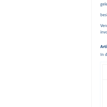
gel
besl
Ver
inv
Art
In 