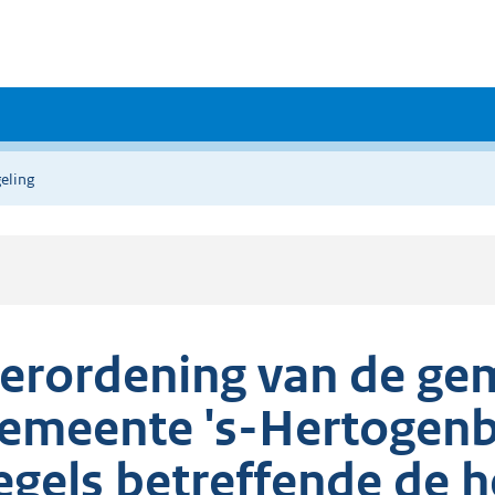
eling
erordening van de ge
emeente 's-Hertogen
egels betreffende de h