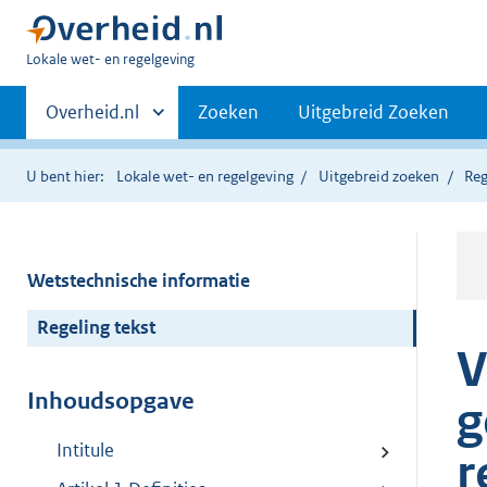
U
Lokale wet- en regelgeving
bent
Primaire
hier:
Andere
Overheid.nl
Zoeken
Uitgebreid Zoeken
sites
navigatie
binnen
U bent hier:
Lokale wet- en regelgeving
Uitgebreid zoeken
Reg
Wetstechnische informatie
Regeling tekst
V
Inhoudsopgave
g
Intitule
r