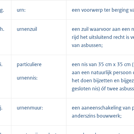
g.
urn:
een voorwerp ter berging v
h.
urnenzuil
een zuil waarvoor aan een 
rijd het uitsluitend recht i
van asbussen;
i.
particuliere
een nis van 35 cm x 35 cm 
aan een natuurlijk persoon o
urnennis:
het doen bijzetten en bijge
gesloten nis) óf twee asbuss
j.
urnenmuur:
een aaneenschakeling van pa
anderszins bouwwerk;