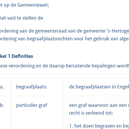
et op de Gemeentewet;
uit vast te stellen de
ordening van de gemeenteraad van de gemeente 's-Hertogen
ordering van begraafplaatsrechten voor het gebruik van al
ikel 1 Definities
deze verordening en de daarop berustende bepalingen wordt
a.
begraafplaats:
de begraafplaatsen in Enge
b.
particulier graf
een graf waarvoor aan een n
recht is verleend tot:
1. het doen begraven en be