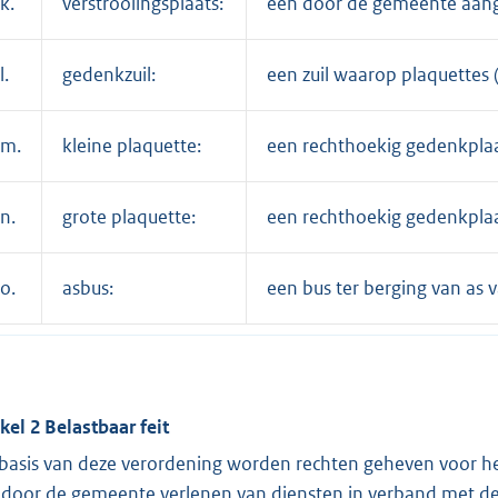
k.
verstrooiingsplaats:
een door de gemeente aang
l.
gedenkzuil:
een zuil waarop plaquettes
m.
kleine plaquette:
een rechthoekig gedenkplaat
n.
grote plaquette:
een rechthoekig gedenkplaa
o.
asbus:
een bus ter berging van as 
ikel 2 Belastbaar feit
basis van deze verordening worden rechten geheven voor he
 door de gemeente verlenen van diensten in verband met de