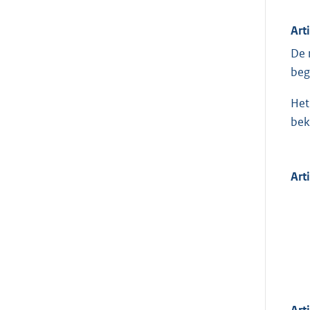
Art
De 
beg
Het
bek
Art
Art