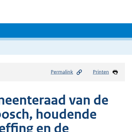
Permalink
Printen
meenteraad van de
bosch, houdende
effing en de