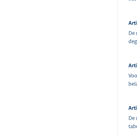
Art
De 
deg
Art
Voo
bel
Art
De 
tabe