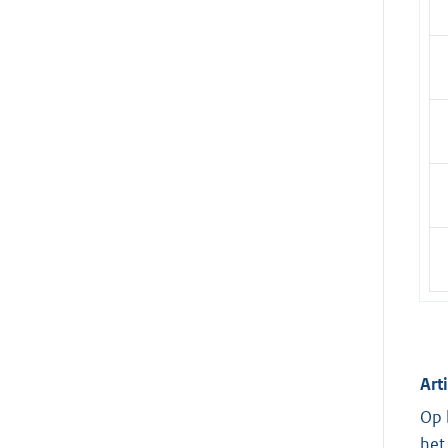
Art
Op 
het