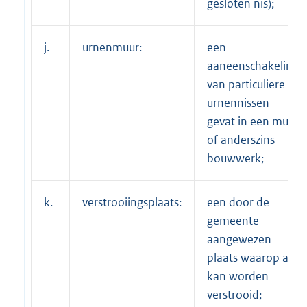
gesloten nis);
j.
urnenmuur:
een
aaneenschakeling
van particuliere
urnennissen
gevat in een muur
of anderszins
bouwwerk;
k.
verstrooiingsplaats:
een door de
gemeente
aangewezen
plaats waarop as
kan worden
verstrooid;