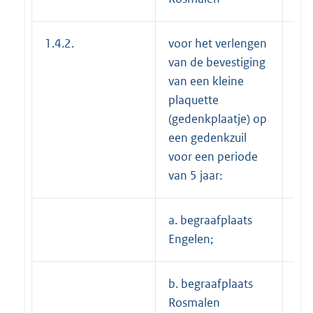
1.4.2.
voor het verlengen
van de bevestiging
van een kleine
plaquette
(gedenkplaatje) op
een gedenkzuil
voor een periode
van 5 jaar:
a. begraafplaats
---
Engelen;
b. begraafplaats
€ 6
Rosmalen