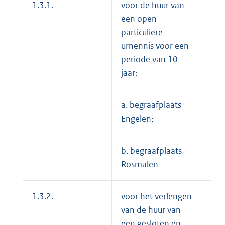
1.3.1.
voor de huur van
een open
particuliere
urnennis voor een
periode van 10
jaar:
a. begraafplaats
---
Engelen;
b. begraafplaats
€ 
Rosmalen
1.3.2.
voor het verlengen
€ 
van de huur van
een gesloten en