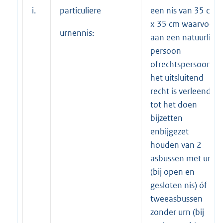
i.
particuliere
een nis van 35 cm
x 35 cm waarvoor
urnennis:
aan een natuurlijk
persoon
ofrechtspersoon
het uitsluitend
recht is verleend
tot het doen
bijzetten
enbijgezet
houden van 2
asbussen met urn
(bij open en
gesloten nis) óf
tweeasbussen
zonder urn (bij