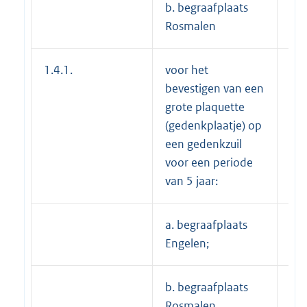
b. begraafplaats
€ 9
Rosmalen
1.4.1.
voor het
bevestigen van een
grote plaquette
(gedenkplaatje) op
een gedenkzuil
voor een periode
van 5 jaar:
a. begraafplaats
---
Engelen;
b. begraafplaats
€ 
Rosmalen