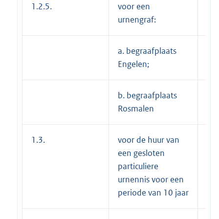
1.2.5.
voor een
urnengraf:
a. begraafplaats
---
Engelen;
b. begraafplaats
€ 
Rosmalen
1.3.
voor de huur van
€1
een gesloten
particuliere
urnennis voor een
periode van 10 jaar