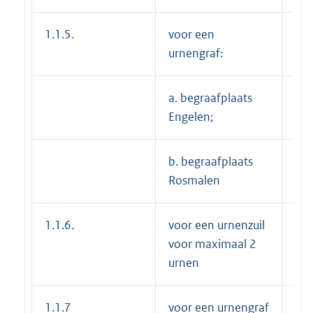
1.1.5.
voor een
urnengraf:
a. begraafplaats
---
Engelen;
b. begraafplaats
€ 
Rosmalen
1.1.6.
voor een urnenzuil
€2
voor maximaal 2
urnen
1.1.7
voor een urnengraf