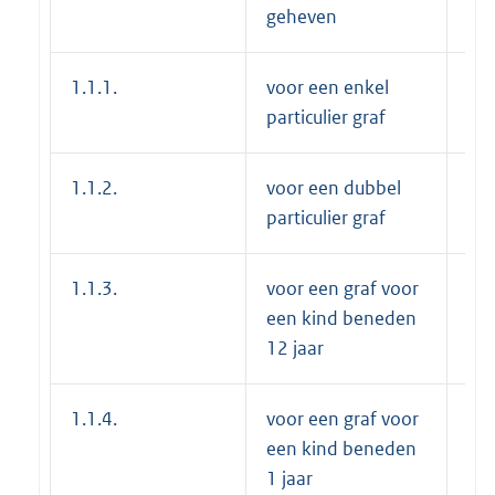
geheven
1.1.1.
voor een enkel
€1
particulier graf
1.1.2.
voor een dubbel
€1
particulier graf
1.1.3.
voor een graf voor
€ 
een kind beneden
12 jaar
1.1.4.
voor een graf voor
€ 
een kind beneden
1 jaar