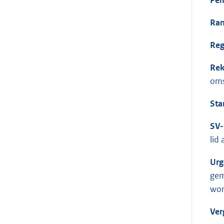
Ran
Reg
Rek
oms
Sta
SV-
lid
Urg
gem
wor
Ver