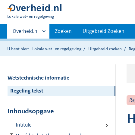
U
Lokale wet- en regelgeving
bent
Primaire
hier:
Andere
Overheid.nl
Zoeken
Uitgebreid Zoeken
sites
navigatie
binnen
U bent hier:
Lokale wet- en regelgeving
Uitgebreid zoeken
Reg
Wetstechnische informatie
Regeling tekst
Re
Inhoudsopgave
H
Intitule