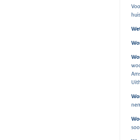
Voo
hui
We
Wo
Won
woo
Ams
Uit
Wo
nem
Wo
soo