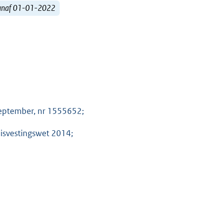
vanaf 01-01-2022
september, nr 1555652;
uisvestingswet 2014;