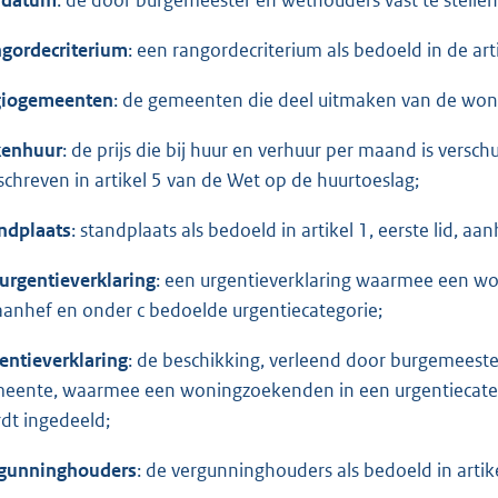
gordecriterium
: een rangordecriterium als bedoeld in de art
iogemeenten
: de gemeenten die deel uitmaken van de won
enhuur
: de prijs die bij huur en verhuur per maand is vers
chreven in artikel 5 van de Wet op de huurtoeslag;
ndplaats
: standplaats als bedoeld in artikel 1, eerste lid, 
urgentieverklaring
: een urgentieverklaring waarmee een won
 aanhef en onder c bedoelde urgentiecategorie;
entieverklaring
: de beschikking, verleend door burgemeest
eente, waarmee een woningzoekenden in een urgentiecategori
dt ingedeeld;
gunninghouders
: de vergunninghouders als bedoeld in arti