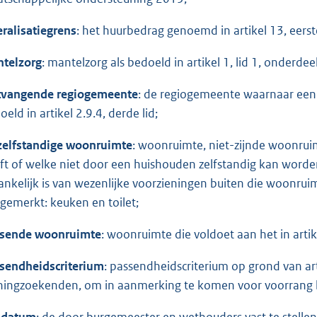
eralisatiegrens
: het huurbedrag genoemd in artikel 13, eerst
telzorg
: mantelzorg als bedoeld in artikel 1, lid 1, onderd
vangende regiogemeente
: de regiogemeente waarnaar een h
eld in artikel 2.9.4, derde lid;
elfstandige woonruimte
: woonruimte, niet-zijnde woonru
ft of welke niet door een huishouden zelfstandig kan word
ankelijk is van wezenlijke voorzieningen buiten die woonrui
gemerkt: keuken en toilet;
sende woonruimte
: woonruimte die voldoet aan het in artike
sendheidscriterium
: passendheidscriterium op grond van arti
ingzoekenden, om in aanmerking te komen voor voorrang bij
ldatum
: de door burgemeester en wethouders vast te stellen 