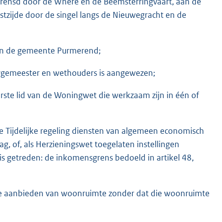
grensd door de Where en de Beemsterringvaart, aan de
tzijde door de singel langs de Nieuwegracht en de
an de gemeente Purmerend;
rgemeester en wethouders is aangewezen;
 eerste lid van de Woningwet die werkzaam zijn in één of
n de Tijdelijke regeling diensten van algemeen economisch
, of, als Herzieningswet toegelaten instellingen
s getreden: de inkomensgrens bedoeld in artikel 48,
de aanbieden van woonruimte zonder dat die woonruimte