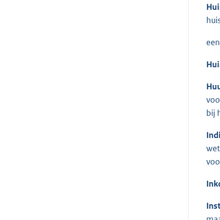
Hu
hui
een
Hui
Huu
voo
bij
Ind
wet
voo
In
Ins
maa