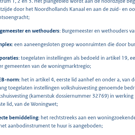
trum 1, 2 en 3. Het plangebied wordt aan de noordzijde be
tzijde door het Noordhollands Kanaal en aan de zuid- en oos
ntsoengracht;
gemeester en wethouders
: Burgemeester en wethouders v
mplex
: een aaneengesloten groep woonruimten die door bu
poraties
: toegelaten instellingen als bedoeld in artikel 19,
r gemeenten van de woningmarktregio;
EB-norm
: het in artikel 4, eerste lid aanhef en onder a, va
ang toegelaten instellingen volkshuisvesting genoemde bedrag
kshuisvesting (kamerstuk dossiernummer 32769) in werking i
ste lid, van de Woningwet;
ecte bemiddeling
: het rechtstreeks aan een woningzoeken
 het aanbodinstrument te huur is aangeboden;