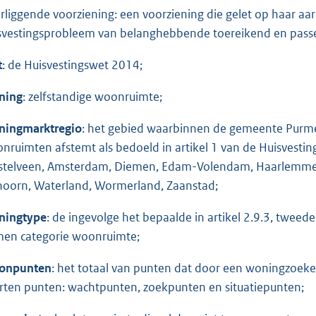
rliggende voorziening: een voorziening die gelet op haar aa
svestingsprobleem van belanghebbende toereikend en passen
t
: de Huisvestingswet 2014;
ning
: zelfstandige woonruimte;
ingmarktregio
: het gebied waarbinnen de gemeente Purme
nruimten afstemt als bedoeld in artikel 1 van de Huisvesti
telveen, Amsterdam, Diemen, Edam-Volendam, Haarlemmer
hoorn, Waterland, Wormerland, Zaanstad;
ningtype
: de ingevolge het bepaalde in artikel 2.9.3, tweede
en categorie woonruimte;
onpunten
: het totaal van punten dat door een woningzoe
rten punten: wachtpunten, zoekpunten en situatiepunten;