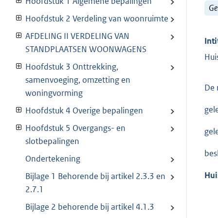
Hoofdstuk 1 Algemene bepalingen
Ge
Hoofdstuk 2 Verdeling van woonruimte
AFDELING II VERDELING VAN
Inti
STANDPLAATSEN WOONWAGENS
Hui
Hoofdstuk 3 Onttrekking,
samenvoeging, omzetting en
De 
woningvorming
gel
Hoofdstuk 4 Overige bepalingen
Hoofdstuk 5 Overgangs- en
gel
slotbepalingen
bes
Ondertekening
Hui
Bijlage 1 Behorende bij artikel 2.3.3 en
2.7.1
Bijlage 2 behorende bij artikel 4.1.3