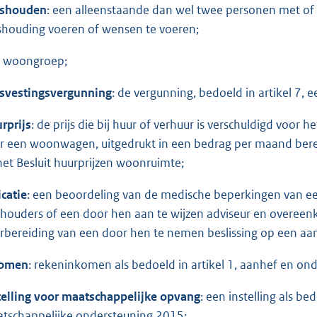
ishouden
: een alleenstaande dan wel twee personen met of
shouding voeren of wensen te voeren;
 woongroep;
svestingsvergunning
: de vergunning, bedoeld in artikel 7, ee
rprijs
: de prijs die bij huur of verhuur is verschuldigd voor
r een woonwagen, uitgedrukt in een bedrag per maand ber
 het Besluit huurprijzen woonruimte;
icatie
: een beoordeling van de medische beperkingen van 
houders of een door hen aan te wijzen adviseur en overeenko
rbereiding van een door hen te nemen beslissing op een aa
komen
: rekeninkomen als bedoeld in artikel 1, aanhef en ond
telling voor maatschappelijke opvang
: een instelling als be
tschappelijke ondersteuning 2015;