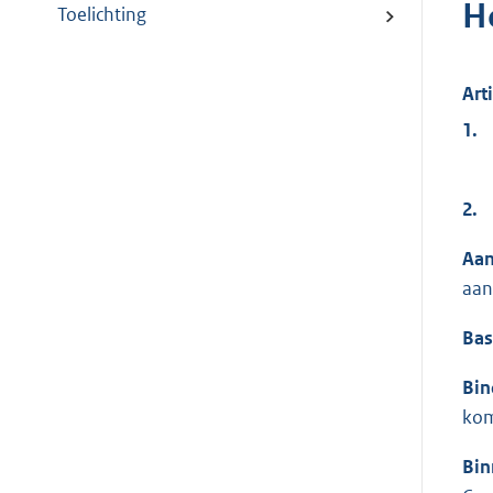
H
Toelichting
Art
1.
2.
Aan
aan
Bas
Bin
kom
Bin