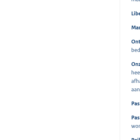
Lib
Man
Ont
bedo
Onz
hee
afh
aan
Pas
Pas
won
Pei