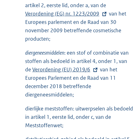
artikel 2, eerste lid, onder a, van de
E
Verordening (EG) nr. 1223/2009
x
van het
Europees parlement en de Raad van 30
t
november 2009 betreffende cosmetische
e
producten;
r
n
diergeneesmiddelen
: een stof of combinatie van
e
stoffen als bedoeld in artikel 4, onder 1, van
l
de
E
Verordening (EU) 2019/6
van het
i
Europees Parlement en de Raad van 11
x
n
december 2018 betreffende
t
k
diergeneesmiddelen;
e
:
r
dierlijke meststoffen: uitwerpselen als bedoeld
n
in artikel 1, eerste lid, onder c, van de
e
Meststoffenwet;
l
i