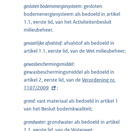
gesloten bodemenergiesysteem
: gesloten
bodemenergiesysteem als bedoeld in artikel
1.1, eerste lid, van het Activiteitenbesluit
milieubeheer.
gevaarlijke afvalstof
: afvalstof als bedoeld in
artikel 1.1, eerste lid, van de Wet milieubeheer;
gewasbeschermingsmiddel
:
gewasbeschermingsmiddel als bedoeld in
artikel 2, eerste lid, van de
E
Verordening nr.
1107/2009
;
x
t
grond
: vast materiaal als bedoeld in artikel 1
e
van het Besluit bodemkwaliteit;
r
n
grondwater
: grondwater als bedoeld in artikel
e
1.1, eerste lid, van de Waterwet;