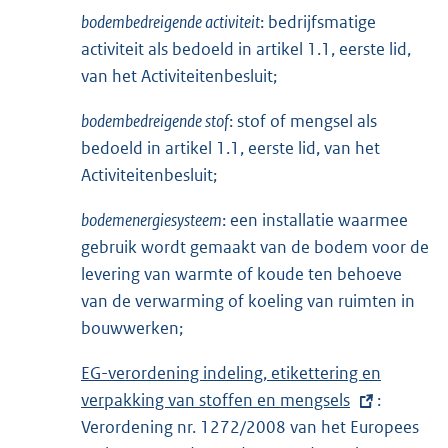
n
bodembedreigende activiteit
: bedrijfsmatige
e
activiteit als bedoeld in artikel 1.1, eerste lid,
l
van het Activiteitenbesluit;
i
bodembedreigende stof
: stof of mengsel als
n
bedoeld in artikel 1.1, eerste lid, van het
k
Activiteitenbesluit;
:
bodemenergiesysteem
: een installatie waarmee
gebruik wordt gemaakt van de bodem voor de
levering van warmte of koude ten behoeve
van de verwarming of koeling van ruimten in
bouwwerken;
E
EG-verordening indeling, etikettering en
x
verpakking van stoffen en mengsels
:
t
Verordening nr. 1272/2008 van het Europees