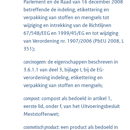
e
Parlement en de Raad van 16 december 2008
r
betreffende de indeling, etikettering en
n
verpakking van stoffen en mengsels tot
e
wijziging en intrekking van de Richtlijnen
l
67/548/EEG en 1999/45/EG en tot wijziging
i
van Verordening nr. 1907/2006 (PbEU 2008, L
n
351);
k
carcinogeen
: de eigenschappen beschreven in
:
3.6.1.1 van deel 3, bijlage I, bij de EG-
verordening indeling, etikettering en
verpakking van stoffen en mengsels;
compost
: compost als bedoeld in artikel 1,
eerste lid, onder f, van het Uitvoeringsbesluit
Meststoffenwet;
cosmetisch product
: een product als bedoeld in