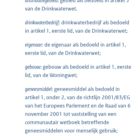
distributiegebied
: gebied als bedoeld in artikel 5
n
van de Drinkwaterwet.
k
drinkwaterbedrijf
:
: drinkwaterbedrijf als bedoeld
in artikel 1, eerste lid, van de Drinkwaterwet;
eigenaar
: de eigenaar als bedoeld in artikel 1,
eerste lid, van de Drinkwaterwet;
gebouw
: gebouw als bedoeld in artikel 1, eerste
lid, van de Woningwet;
geneesmiddel
: geneesmiddel als bedoeld in
artikel 1, onder 2, van de richtlijn 2001/83/EG
van het Europees Parlement en de Raad van 6
november 2001 tot vaststelling van een
communautair wetboek betreffende
geneesmiddelen voor menselijk gebruik;