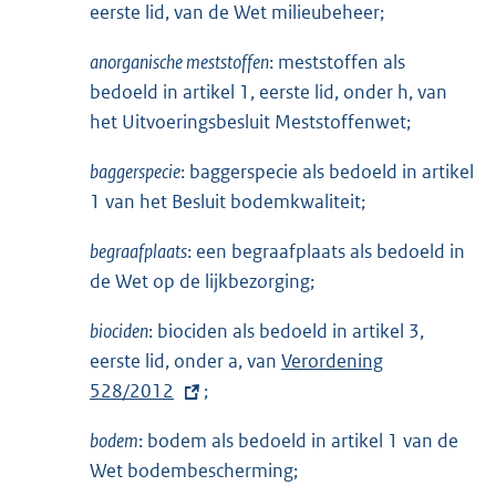
eerste lid, van de Wet milieubeheer;
anorganische meststoffen
: meststoffen als
bedoeld in artikel 1, eerste lid, onder h, van
het Uitvoeringsbesluit Meststoffenwet;
baggerspecie
: baggerspecie als bedoeld in artikel
1 van het Besluit bodemkwaliteit;
begraafplaats
: een begraafplaats als bedoeld in
de Wet op de lijkbezorging;
biociden
: biociden als bedoeld in artikel 3,
eerste lid, onder a, van
E
Verordening
528/2012
;
x
t
bodem
: bodem als bedoeld in artikel 1 van de
e
Wet bodembescherming;
r