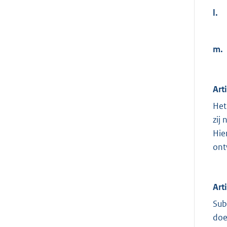
l.
m.
Art
Het
zij
Hie
ont
Art
Sub
doe