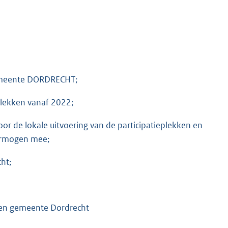
meente DORDRECHT;
eplekken vanaf 2022;
r de lokale uitvoering van de participatieplekken en
vermogen mee;
ht;
kken gemeente Dordrecht