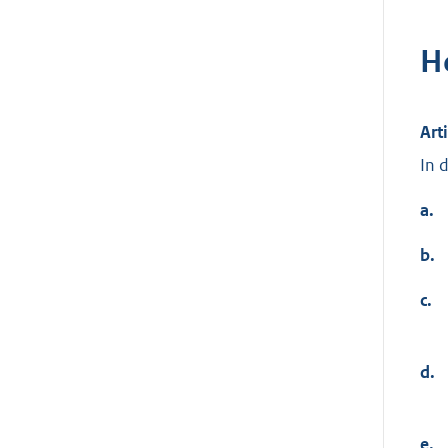
H
Art
In 
a.
b.
c.
d.
e.