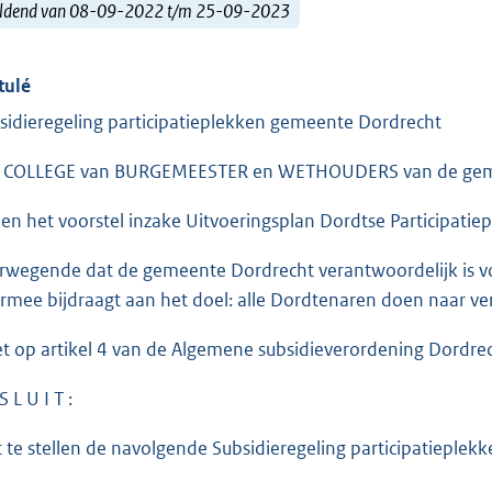
ldend van 08-09-2022 t/m 25-09-2023
tulé
sidieregeling participatieplekken gemeente Dordrecht
 COLLEGE van BURGEMEESTER en WETHOUDERS van de ge
ien het voorstel inzake Uitvoeringsplan Dordtse Participati
rwegende dat de gemeente Dordrecht verantwoordelijk is voo
rmee bijdraagt aan het doel: alle Dordtenaren doen naar 
et op artikel 4 van de Algemene subsidieverordening Dordrec
S L U I T :
t te stellen de navolgende Subsidieregeling participatieple