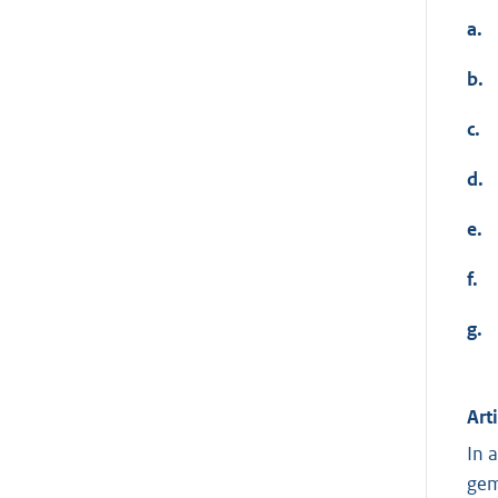
a.
b.
c.
d.
e.
f.
g.
Art
In 
gem