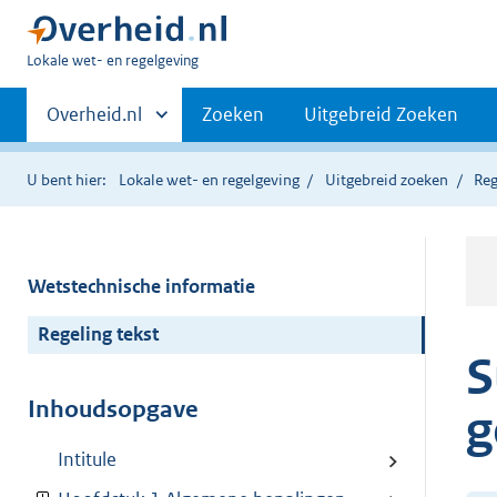
U
Lokale wet- en regelgeving
bent
Primaire
hier:
Andere
Overheid.nl
Zoeken
Uitgebreid Zoeken
sites
navigatie
binnen
U bent hier:
Lokale wet- en regelgeving
Uitgebreid zoeken
Reg
Wetstechnische informatie
Regeling tekst
S
Inhoudsopgave
g
Intitule