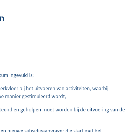
n
tum ingevuld is;
kvloer bij het uitvoeren van activiteiten, waarbij
eve manier gestimuleerd wordt;
steund en geholpen moet worden bij de uitvoering van de
een nieuwe subsidieaanvrager die start met het