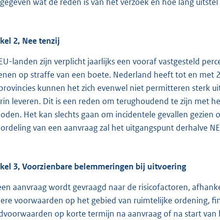
gegeven wat de reden is van het verzoek en hoe lang uitste
ikel 2, Nee tenzij
EU-landen zijn verplicht jaarlijks een vooraf vastgesteld p
enen op straffe van een boete. Nederland heeft tot en met 
provincies kunnen het zich evenwel niet permitteren sterk uit
rin leveren. Dit is een reden om terughoudend te zijn met he
ioden. Het kan slechts gaan om incidentele gevallen gezien oo
ordeling van een aanvraag zal het uitgangspunt derhalve NE
ikel 3, Voorzienbare belemmeringen bij uitvoering
 een aanvraag wordt gevraagd naar de risicofactoren, afhan
ere voorwaarden op het gebied van ruimtelijke ordening, finan
dvoorwaarden op korte termijn na aanvraag of na start van h