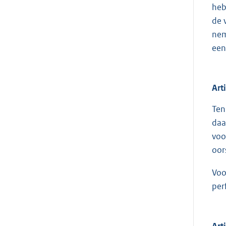
heb
de 
nem
een
Art
Ten
daa
voo
oor
Voo
per
Art