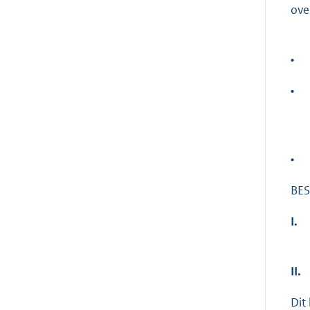
ove
•
•
•
BES
I.
II.
Dit