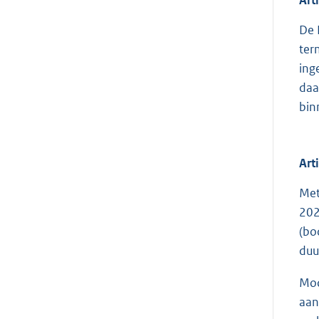
De 
ter
ing
daa
bin
Art
Met
202
(bo
duu
Moc
aan