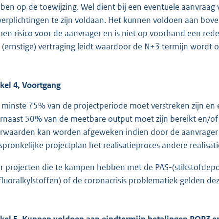
ben op de toewijzing. Wel dient bij een eventuele aanvraag v
verplichtingen te zijn voldaan. Het kunnen voldoen aan bove
en risico voor de aanvrager en is niet op voorhand een reden
 (ernstige) vertraging leidt waardoor de N+3 termijn wordt 
ikel 4, Voortgang
 minste 75% van de projectperiode moet verstreken zijn en e
rnaast 50% van de meetbare output moet zijn bereikt en/of
rwaarden kan worden afgeweken indien door de aanvrager
spronkelijke projectplan het realisatieproces andere realisa
r projecten die te kampen hebben met de PAS-(stikstofdepos
fluoralkylstoffen) of de coronacrisis problematiek gelden dez
ikel 5, Kunnen voldoen aan eindtermijn betalingen POP3 e