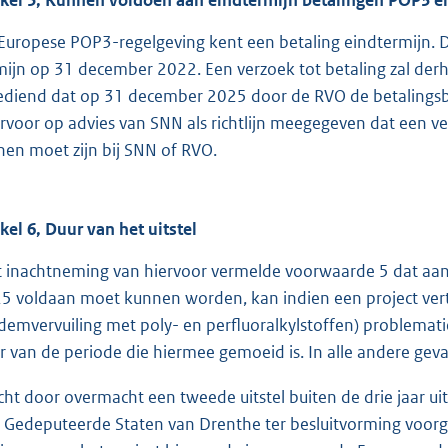
Europese POP3-regelgeving kent een betaling eindtermijn. D
mijn op 31 december 2022. Een verzoek tot betaling zal der
ediend dat op 31 december 2025 door de RVO de betalingsb
rvoor op advies van SNN als richtlijn meegegeven dat een verz
nen moet zijn bij SNN of RVO.
ikel 6, Duur van het uitstel
 inachtneming van hiervoor vermelde voorwaarde 5 dat aan
5 voldaan moet kunnen worden, kan indien een project vertr
demvervuiling met poly- en perfluoralkylstoffen) problematie
r van de periode die hiermee gemoeid is. In alle andere geva
ht door overmacht een tweede uitstel buiten de drie jaar ui
 Gedeputeerde Staten van Drenthe ter besluitvorming voorgele