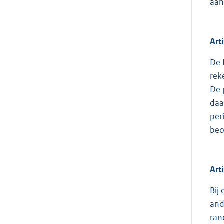
aan
Art
De 
rek
De 
daa
per
beo
Art
Bij
and
ran