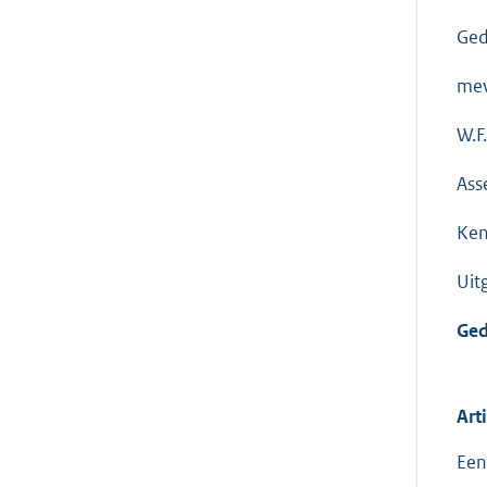
Ged
mev
W.F
Ass
Ken
Uit
Ged
Art
Een