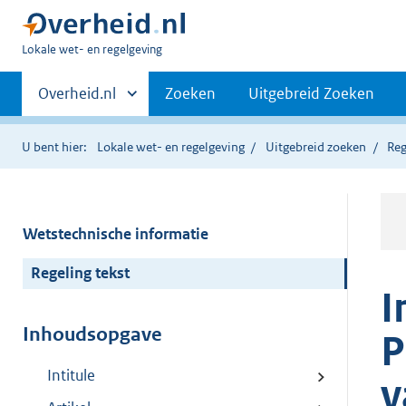
U
Lokale wet- en regelgeving
bent
Primaire
hier:
Andere
Overheid.nl
Zoeken
Uitgebreid Zoeken
sites
navigatie
binnen
U bent hier:
Lokale wet- en regelgeving
Uitgebreid zoeken
Reg
Wetstechnische informatie
Regeling tekst
I
Inhoudsopgave
P
Intitule
v