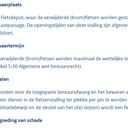
aarplaats
 Fietsdepot, waar de verwijderde (brom)fietsen worden gestal
aatpassage. De openingstijden van deze stalling zijn afgest
dshart.
aartermijn
verwijderde (brom)fietsen worden maximaal de wettelijke te
tikel 5:30 Algemene wet bestuursrecht).
alen
kosten voor de toegepaste bestuursdwang en het bewaren van
ten dienen in de fietsenstalling ter plekke per pin te worde
itimatiebewijs en de sleutel van het (de) slot(en) wordt een 
goeding van schade