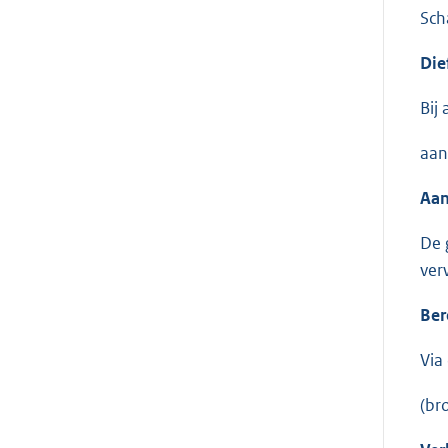
Sch
Die
Bij
aan
Aan
De 
ver
Ber
Via
(br