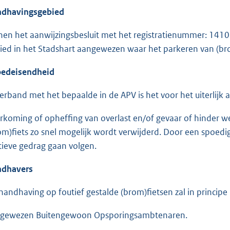
dhavingsgebied
nen het aanwijzingsbesluit met het registratienummer: 1410
ied in het Stadshart aangewezen waar het parkeren van (bro
edeisendheid
verband met het bepaalde in de APV is het voor het uiterlijk
rkoming of opheffing van overlast en/of gevaar of hinder we
om)fiets zo snel mogelijk wordt verwijderd. Door een spoe
tieve gedrag gaan volgen.
dhavers
handhaving op foutief gestalde (brom)fietsen zal in princip
gewezen Buitengewoon Opsporingsambtenaren.