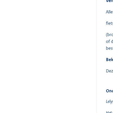
Ver
All
fie
(br
of 
bes
Be
Dez
Ond
Lely
Het 