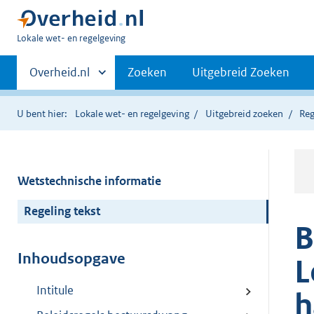
U
Lokale wet- en regelgeving
bent
Primaire
hier:
Andere
Overheid.nl
Zoeken
Uitgebreid Zoeken
sites
navigatie
binnen
U bent hier:
Lokale wet- en regelgeving
Uitgebreid zoeken
Reg
Wetstechnische informatie
Regeling tekst
B
Inhoudsopgave
L
Intitule
h