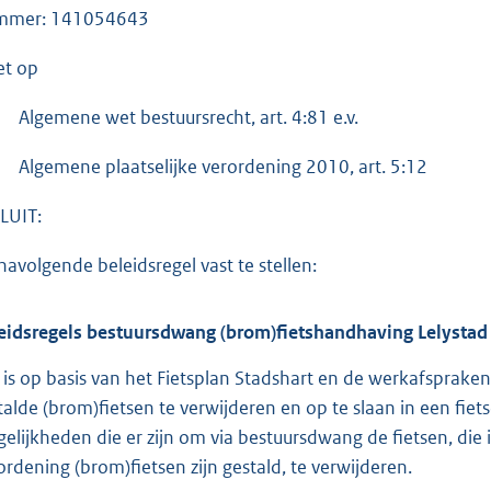
mmer: 141054643
et op
Algemene wet bestuursrecht, art. 4:81 e.v.
Algemene plaatselijke verordening 2010, art. 5:12
LUIT:
navolgende beleidsregel vast te stellen:
eidsregels bestuursdwang (brom)fietshandhaving Lelystad
 is op basis van het Fietsplan Stadshart en de werkafsprake
talde (brom)fietsen te verwijderen en op te slaan in een fi
elijkheden die er zijn om via bestuursdwang de fietsen, die i
ordening (brom)fietsen zijn gestald, te verwijderen.