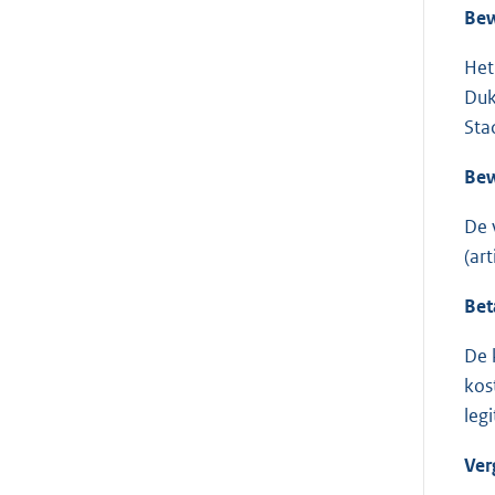
Bew
Het
Duk
Sta
Bew
De 
(ar
Bet
De 
kos
leg
Ver