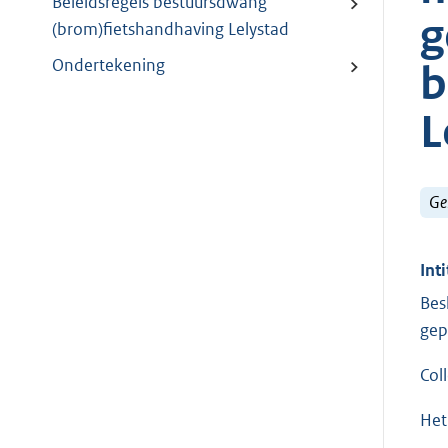
Beleidsregels bestuursdwang
g
(brom)fietshandhaving Lelystad
Ondertekening
b
L
Ge
Inti
Bes
gep
Col
Het