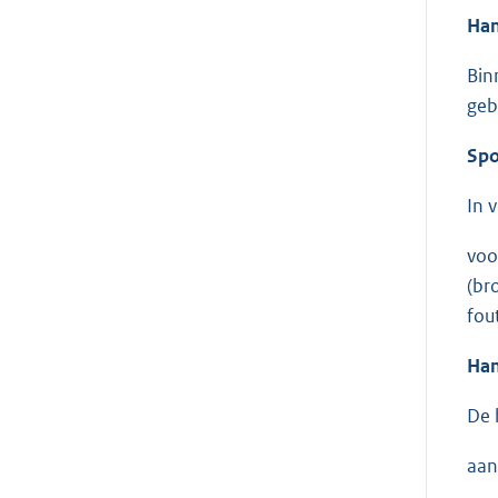
Han
Bin
geb
Spo
In 
voo
(br
fou
Han
De 
aan