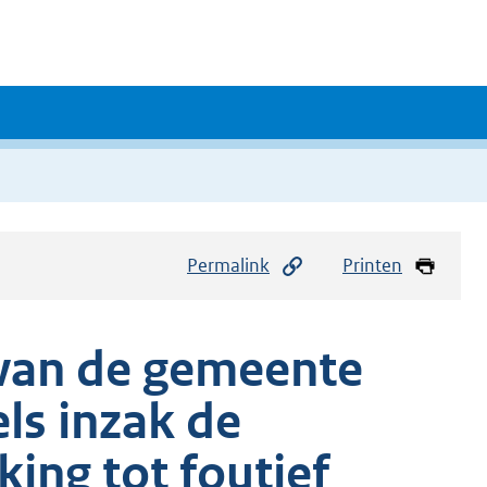
Permalink
Printen
e van de gemeente
ls inzak de
ing tot foutief