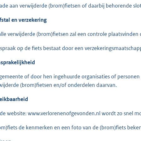
ade aan verwijderde (brom)fietsen of daarbij behorende slo
fstal en verzekering
 alle verwijderde (brom)fietsen zal een controle plaatsvinden 
spraak op de fiets bestaat door een verzekeringsmaatschapp
sprakelijkheid
gemeente of door hen ingehuurde organisaties of personen zi
wijderde (brom)fietsen en/of onderdelen daarvan.
eikbaarheid
 de website: www.verlorenenofgevonden.nl wordt zo snel mog
om)fiets de kenmerken en een foto van de (brom)fiets beke