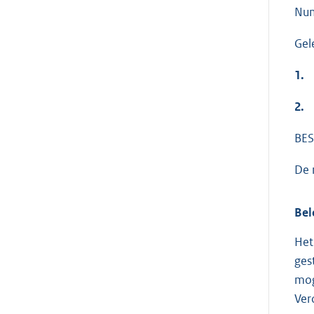
Nu
Gel
1.
2.
BES
De 
Bel
Het
ges
mog
Ver