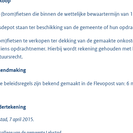
koop
e (brom)fietsen die binnen de wettelijke bewaartermijn van 1
tsdepot staan ter beschikking van de gemeente of hun opdra
om)fietsen te verkopen ter dekking van de gemaakte onko
diens opdrachtnemer. Hierbij wordt rekening gehouden met 
tuursrecht.
kendmaking
e beleidsregels zijn bekend gemaakt in de Flevopost van: 6
ertekening
stad, 7 april 2015.
college van de gemeente Lelystad,