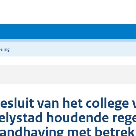
eling
esluit van het colleg
elystad houdende rege
andhaving met betrekk