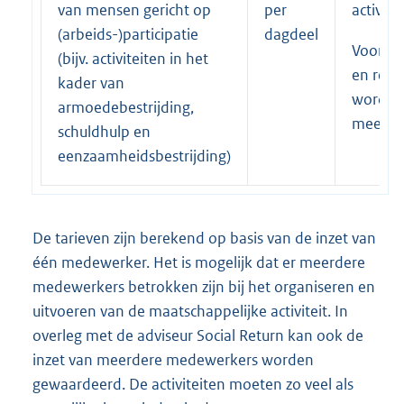
van mensen gericht op
per
activitei
(arbeids-)participatie
dagdeel
Voorber
(bijv. activiteiten in het
en reist
kader van
worden 
armoedebestrijding,
meeger
schuldhulp en
eenzaamheidsbestrijding)
De tarieven zijn berekend op basis van de inzet van
één medewerker. Het is mogelijk dat er meerdere
medewerkers betrokken zijn bij het organiseren en
uitvoeren van de maatschappelijke activiteit. In
overleg met de adviseur Social Return kan ook de
inzet van meerdere medewerkers worden
gewaardeerd. De activiteiten moeten zo veel als