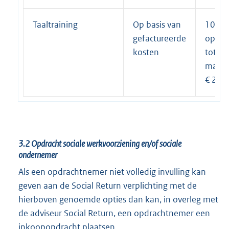
Taaltraining
Op basis van
100% 
gefactureerde
oplei
kosten
tot ee
maxi
€ 2.0
3.2
Opdracht sociale werkvoorziening en/of sociale
ondernemer
Als een opdrachtnemer niet volledig invulling kan
geven aan de Social Return verplichting met de
hierboven genoemde opties dan kan, in overleg met
de adviseur Social Return, een opdrachtnemer een
inkoopopdracht plaatsen.