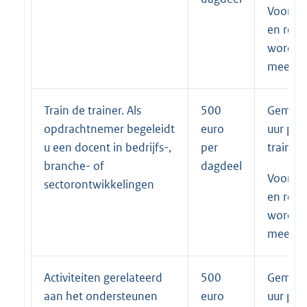
Voorber
en reist
worden 
meeger
Train de trainer. Als
500
Gemidd
opdrachtnemer begeleidt
euro
uur per
u een docent in bedrijfs-,
per
training
branche- of
dagdeel
Voorber
sectorontwikkelingen
en reist
worden 
meeger
Activiteiten gerelateerd
500
Gemidd
aan het ondersteunen
euro
uur per