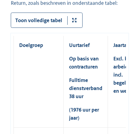
Return, zoals beschreven in onderstaande tabel:
Toon volledige tabel
Doelgroep
Uurtarief
Jaartarie
Op basis van
Excl. kos
contracturen
arbeidso
incl.
Fulltime
begeleid
dienstverband
en werkg
38 uur
(1976 uur per
jaar)