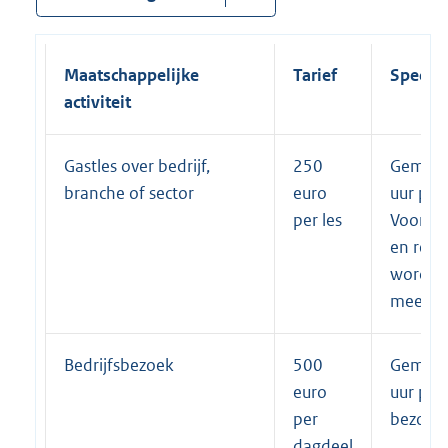
Maatschappelijke
Tarief
Specifi
activiteit
Gastles over bedrijf,
250
Gemidd
branche of sector
euro
uur per 
per les
Voorber
en reist
worden 
meeger
Bedrijfsbezoek
500
Gemidd
euro
uur per
per
bezoek.
dagdeel