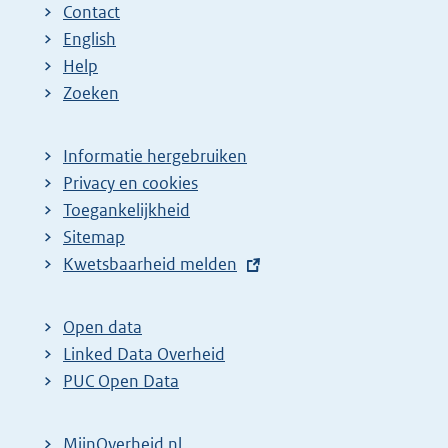
Contact
English
Help
Zoeken
Informatie hergebruiken
Privacy en cookies
Toegankelijkheid
Sitemap
E
Kwetsbaarheid melden
x
t
Open data
e
Linked Data Overheid
r
PUC Open Data
n
e
MijnOverheid.nl