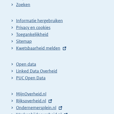
Zoeken
Informatie hergebruiken
Privacy en cookies
Toegankelijkheid
Sitemap
E
Kwetsbaarheid melden
x
t
Open data
e
Linked Data Overheid
r
PUC Open Data
n
e
MijnOverheid.nl
l
E
Rijksoverheid.nl
i
x
E
Ondernemersplein.nl
n