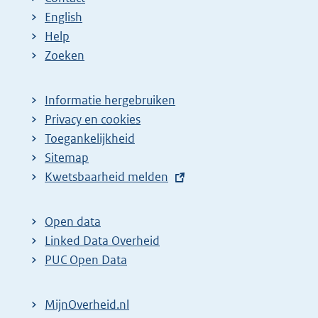
English
Help
Zoeken
Informatie hergebruiken
Privacy en cookies
Toegankelijkheid
Sitemap
E
Kwetsbaarheid melden
x
t
Open data
e
Linked Data Overheid
r
PUC Open Data
n
e
MijnOverheid.nl
l