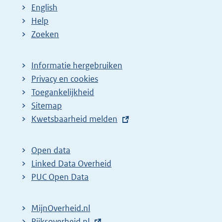
English
Help
Zoeken
Informatie hergebruiken
Privacy en cookies
Toegankelijkheid
Sitemap
E
Kwetsbaarheid melden
x
t
Open data
e
Linked Data Overheid
r
PUC Open Data
n
e
MijnOverheid.nl
l
E
Rijksoverheid.nl