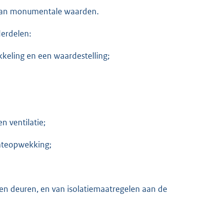
s aan monumentale waarden.
derdelen:
kkeling en een waardestelling;
n ventilatie;
mteopwekking;
en deuren, en van isolatiemaatregelen aan de