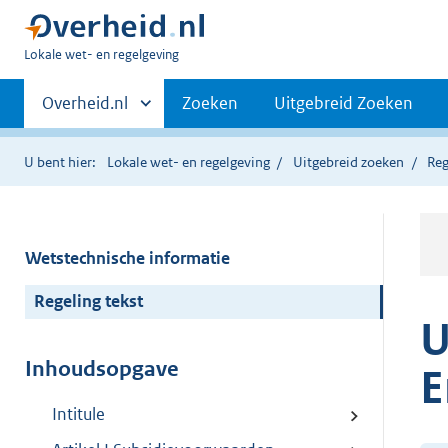
U
Lokale wet- en regelgeving
bent
Primaire
hier:
Andere
Overheid.nl
Zoeken
Uitgebreid Zoeken
sites
navigatie
binnen
U bent hier:
Lokale wet- en regelgeving
Uitgebreid zoeken
Reg
Wetstechnische informatie
Regeling tekst
U
Inhoudsopgave
E
Intitule