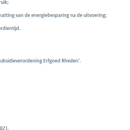
uik;
hatting van de energiebesparing na de uitvoering;
rdientijd.
Subsidieverordening Erfgoed Rheden’.
2021.