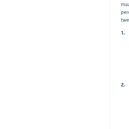
maa
per
twe
1.
2.