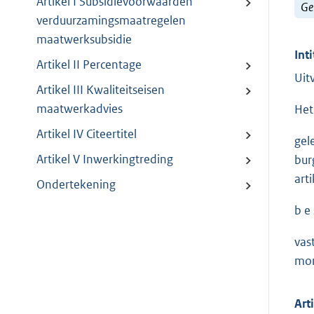
Artikel I Subsidievoorwaarden
Ge
verduurzamingsmaatregelen
maatwerksubsidie
Inti
Artikel II Percentage
Uit
Artikel III Kwaliteitseisen
maatwerkadvies
Het
Artikel IV Citeertitel
gel
Artikel V Inwerkingtreding
bur
art
Ondertekening
b e s
vas
mon
Art