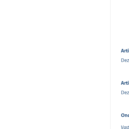
Arti
Dez
Art
Dez
Ond
Vast