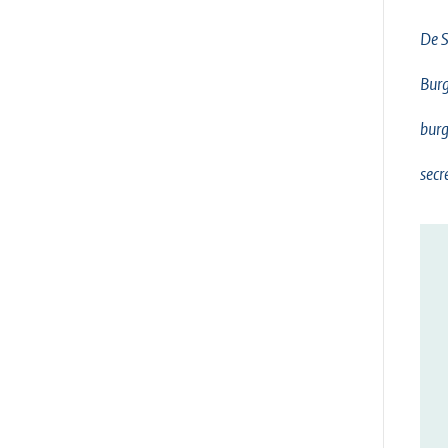
De S
Bur
burg
secr