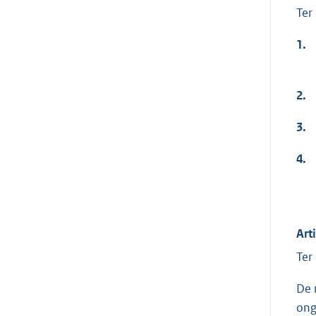
Ter
1.
2.
3.
4.
Art
Ter
De 
ong