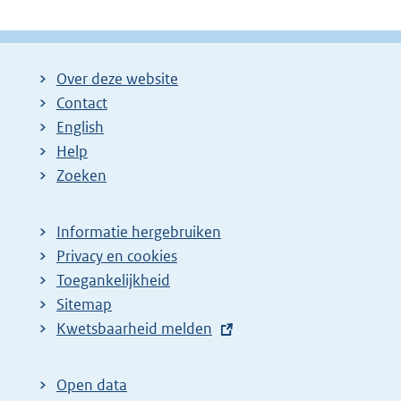
Over deze website
Contact
English
Help
Zoeken
Informatie hergebruiken
Privacy en cookies
Toegankelijkheid
Sitemap
E
Kwetsbaarheid melden
x
t
Open data
e