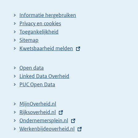
Informatie hergebruiken
Privacy en cookies
Toegankelijkheid
Sitemap
E
Kwetsbaarheid melden
x
t
Open data
e
Linked Data Overheid
r
PUC Open Data
n
e
MijnOverheid.nl
l
E
Rijksoverheid.nl
i
x
E
Ondernemersplein.nl
n
t
x
E
Werkenbijdeoverheid.nl
k
e
t
x