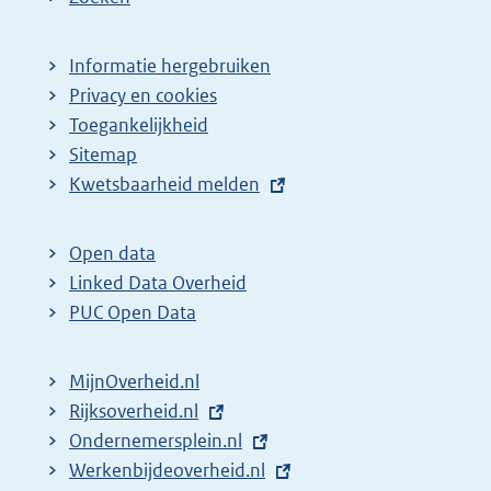
Informatie hergebruiken
Privacy en cookies
Toegankelijkheid
Sitemap
E
Kwetsbaarheid melden
x
t
Open data
e
Linked Data Overheid
r
PUC Open Data
n
e
MijnOverheid.nl
l
E
Rijksoverheid.nl
i
x
E
Ondernemersplein.nl
n
t
x
E
Werkenbijdeoverheid.nl
k