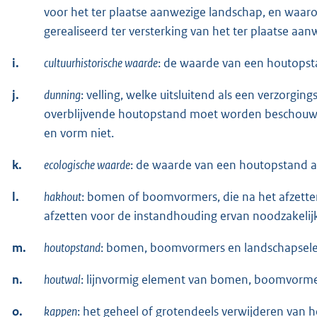
voor het ter plaatse aanwezige landschap, en waa
gerealiseerd ter versterking van het ter plaatse aa
i.
cultuurhistorische waarde
: de waarde van een houtopsta
j.
dunning
: velling, welke uitsluitend als een verzorgi
overblijvende houtopstand moet worden beschouwd. D
en vorm niet.
k.
ecologische waarde
: de waarde van een houtopstand a
l.
hakhout
: bomen of boomvormers, die na het afzette
afzetten voor de instandhouding ervan noodzakelijk
m.
houtopstand
: bomen, boomvormers en landschapsel
n.
houtwal
: lijnvormig element van bomen, boomvormer
o.
kappen
: het geheel of grotendeels verwijderen van