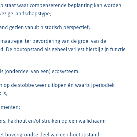
rop staat waar compenserende beplanting kan worden
nwezige landschapstype;
nd gezien vanuit historisch perspectief;
ngsmaatregel ter bevordering van de groei van de
e houtopstand als geheel verliest hierbij zijn functie
ls (onderdeel van een) ecosysteem.
n op de stobbe weer uitlopen én waarbij periodiek
 is;
ementen;
s, hakhout en/of struiken op een wallichaam;
 het bovengrondse deel van een houtopstand;