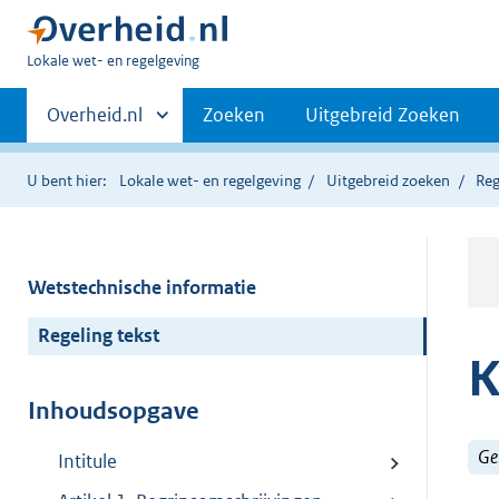
U
Lokale wet- en regelgeving
bent
Primaire
hier:
Andere
Overheid.nl
Zoeken
Uitgebreid Zoeken
sites
navigatie
binnen
U bent hier:
Lokale wet- en regelgeving
Uitgebreid zoeken
Reg
Wetstechnische informatie
Regeling tekst
K
Inhoudsopgave
Ge
Intitule