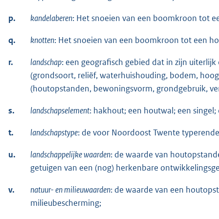
p.
kandelaberen
: Het snoeien van een boomkroon tot 
q.
knotten
: Het snoeien van een boomkroon tot een h
r.
landschap
: een geografisch gebied dat in zijn uiterli
(grondsoort, reliëf, waterhuishouding, bodem, hoo
(houtopstanden, bewoningsvorm, grondgebruik, verka
s.
landschapselement
: hakhout; een houtwal; een singel
t.
landschapstype
: de voor Noordoost Twente typerende 
u.
landschappelijke waarden
: de waarde van houtopstanden
getuigen van een (nog) herkenbare ontwikkelingsges
v.
natuur- en milieuwaarden
: de waarde van een houtopst
milieubescherming;