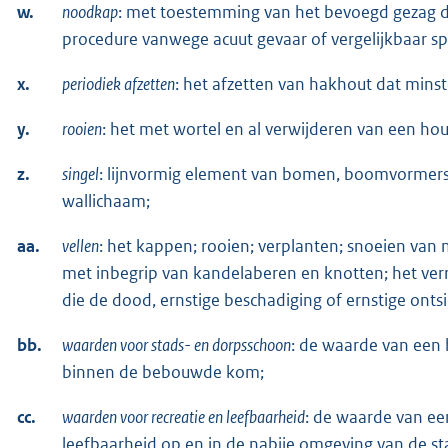
w.
noodkap
: met toestemming van het bevoegd gezag di
procedure vanwege acuut gevaar of vergelijkbaar s
x.
periodiek afzetten
: het afzetten van hakhout dat minst
y.
rooien
: het met wortel en al verwijderen van een ho
z.
singel
: lijnvormig element van bomen, boomvormers,
wallichaam;
aa.
vellen
: het kappen; rooien; verplanten; snoeien va
met inbegrip van kandelaberen en knotten; het ver
die de dood, ernstige beschadiging of ernstige on
bb.
waarden voor stads- en dorpsschoon
: de waarde van een 
binnen de bebouwde kom;
cc.
waarden voor recreatie en leefbaarheid
: de waarde van ee
leefbaarheid op en in de nabije omgeving van de st