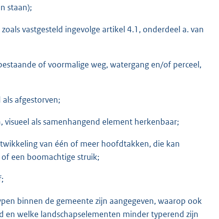
n staan);
als vastgesteld ingevolge artikel 4.1, onderdeel a. van
 bestaande of voormalige weg, watergang en/of perceel,
 als afgestorven;
n, visueel als samenhangend element herkenbaar;
twikkeling van één of meer hoofdtakken, die kan
of een boomachtige struik;
;
stypen binnen de gemeente zijn aangegeven, waarop ook
d en welke landschapselementen minder typerend zijn