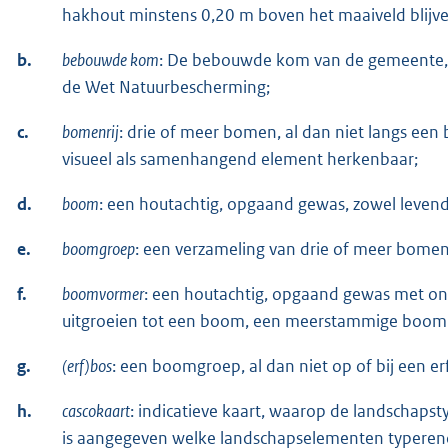
hakhout minstens 0,20 m boven het maaiveld blijve
b.
bebouwde kom
: De bebouwde kom van de gemeente, zo
de Wet Natuurbescherming;
c.
bomenrij
: drie of meer bomen, al dan niet langs een
visueel als samenhangend element herkenbaar;
d.
boom
: een houtachtig, opgaand gewas, zowel levend
e.
boomgroep
: een verzameling van drie of meer bome
f.
boomvormer
: een houtachtig, opgaand gewas met on
uitgroeien tot een boom, een meerstammige boom 
g.
(erf)bos
: een boomgroep, al dan niet op of bij een erf
h.
cascokaart
: indicatieve kaart, waarop de landschap
is aangegeven welke landschapselementen typeren