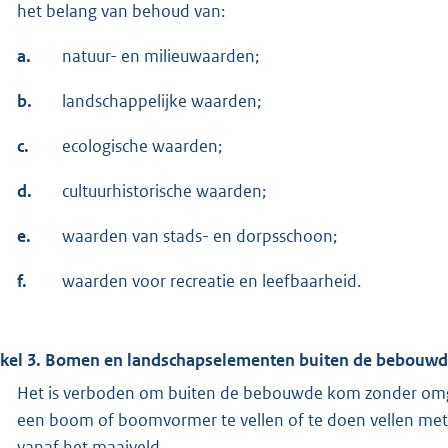
het belang van behoud van:
a.
natuur- en milieuwaarden;
b.
landschappelijke waarden;
c.
ecologische waarden;
d.
cultuurhistorische waarden;
e.
waarden van stads- en dorpsschoon;
f.
waarden voor recreatie en leefbaarheid.
ikel 3. Bomen en landschapselementen buiten de bebouw
Het is verboden om buiten de bebouwde kom zonder om
een boom of boomvormer te vellen of te doen vellen me
vanaf het maaiveld.