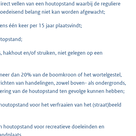
rect vellen van een houtopstand waarbij de reguliere
poedeisend belang niet kan worden afgewacht;
ens één keer per 15 jaar plaatsvindt;
utopstand;
 hakhout en/of struiken, niet gelegen op een
n meer dan 20% van de boomkroon of het wortelgestel,
richten van handelingen, zowel boven- als ondergronds,
tsiering van de houtopstand ten gevolge kunnen hebben;
houtopstand voor het verfraaien van het (straat)beeld
n houtopstand voor recreatieve doeleinden en
andplaats.