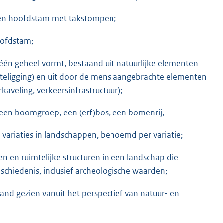
een hoofdstam met takstompen;
oofdstam;
jk één geheel vormt, bestaand uit natuurlijke elementen
gteligging) en uit door de mens aangebrachte elementen
veling, verkeersinfrastructuur);
; een boomgroep; een (erf)bos; een bomenrij;
variaties in landschappen, benoemd per variatie;
 en ruimtelijke structuren in een landschap die
chiedenis, inclusief archeologische waarden;
and gezien vanuit het perspectief van natuur- en