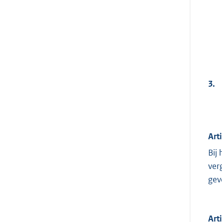
3.
Art
Bij
ver
gev
Art