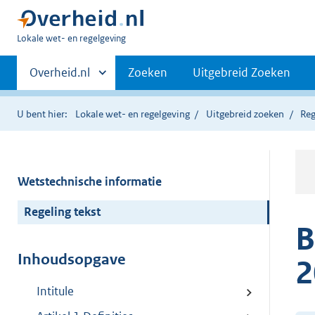
U
Lokale wet- en regelgeving
bent
Primaire
hier:
Andere
Overheid.nl
Zoeken
Uitgebreid Zoeken
sites
navigatie
binnen
U bent hier:
Lokale wet- en regelgeving
Uitgebreid zoeken
Reg
Wetstechnische informatie
Regeling tekst
B
Inhoudsopgave
2
Intitule