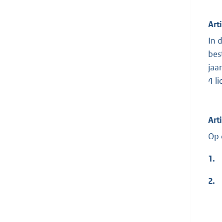
Art
In 
bes
jaa
4 l
Art
Op 
1.
2.