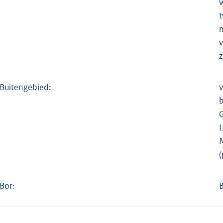
m
v
z
Buitengebied:
v
L
M
(
Bor:
B