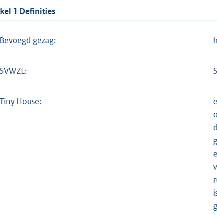
ikel 1 Definities
Bevoegd gezag:
h
SVWZL:
S
Tiny House:
e
d
g
e
r
i