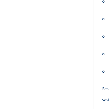
o
o
o
o
o
Bes
vas