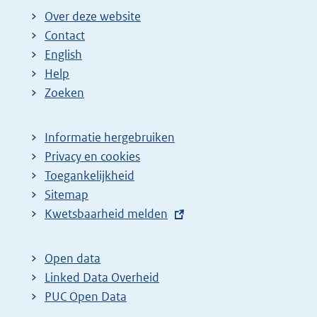
Over deze website
Contact
English
Help
Zoeken
Informatie hergebruiken
Privacy en cookies
Toegankelijkheid
Sitemap
E
Kwetsbaarheid melden
x
t
Open data
e
Linked Data Overheid
r
PUC Open Data
n