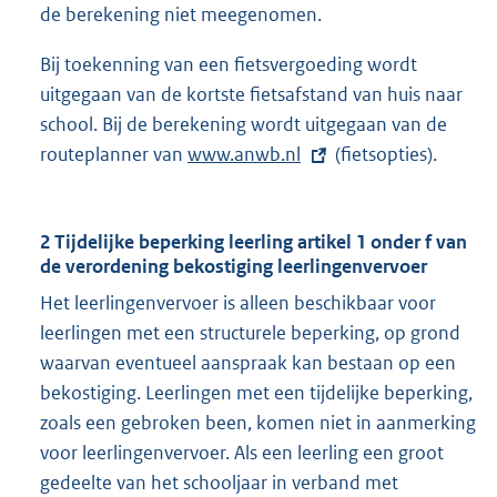
de berekening niet meegenomen.
e
l
Bij toekenning van een fietsvergoeding wordt
i
uitgegaan van de kortste fietsafstand van huis naar
n
school. Bij de berekening wordt uitgegaan van de
k
routeplanner van
E
www.anwb.nl
(fietsopties).
:
x
t
2 Tijdelijke beperking leerling artikel 1 onder f van
e
de verordening bekostiging leerlingenvervoer
r
Het leerlingenvervoer is alleen beschikbaar voor
n
leerlingen met een structurele beperking, op grond
e
waarvan eventueel aanspraak kan bestaan op een
l
bekostiging. Leerlingen met een tijdelijke beperking,
i
zoals een gebroken been, komen niet in aanmerking
n
voor leerlingenvervoer. Als een leerling een groot
k
gedeelte van het schooljaar in verband met
: