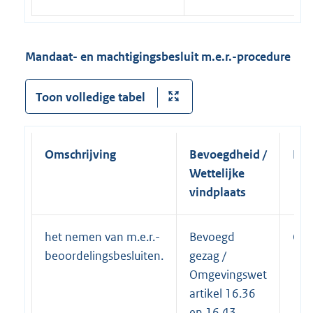
Mandaat- en machtigingsbesluit m.e.r.-procedure
Toon volledige tabel
Omschrijving
Bevoegdheid /
Naa
Wettelijke
vindplaats
het nemen van m.e.r.-
Bevoegd
Col
beoordelingsbesluiten.
gezag /
Omgevingswet
artikel 16.36
en 16.43