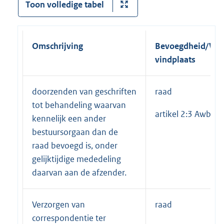
Toon volledige tabel
Omschrijving
Bevoegdheid
/
Wet
vindplaats
doorzenden van geschriften
raad
tot behandeling waarvan
artikel 2:3 Awb
kennelijk een ander
bestuursorgaan dan de
raad bevoegd is, onder
gelijktijdige mededeling
daarvan aan de afzender.
Verzorgen van
raad
correspondentie ter