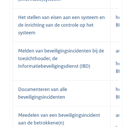
Het stellen van eisen aan een systeem en
hoof
de inrichting van de controle op het
BIO
systeem
Melden van beveiligingsincidenten bij de
art. 
toezichthouder, de
hoof
Informatiebeveiligingsdienst (IBD)
BIO
Documenteren van alle
hoof
beveiligingsincidenten
BIO
Meedelen van een beveiligingsincident
art. 
aan de betrokkene(n)