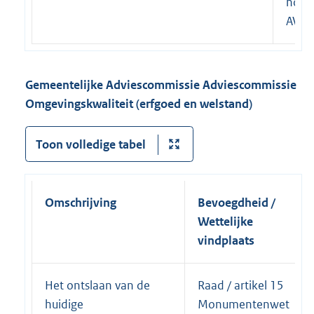
hoof
AVG
Gemeentelijke Adviescommissie Adviescommissie
Omgevingskwaliteit (erfgoed en welstand)
Toon volledige tabel
Omschrijving
Bevoegdheid /
Wettelijke
vindplaats
Het ontslaan van de
Raad / artikel 15
huidige
Monumentenwet