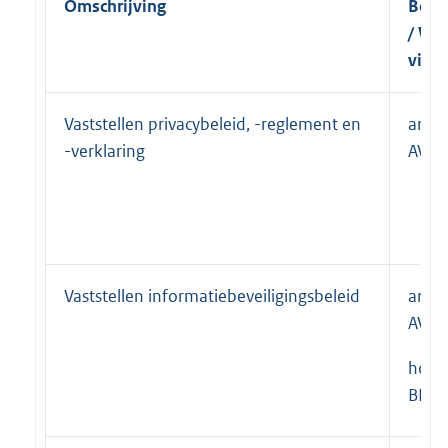
Omschrijving
Bevo
/ Wet
vind
Vaststellen privacybeleid, -reglement en
artik
-verklaring
AVG
Vaststellen informatiebeveiligingsbeleid
artik
AVG
hoof
BIO