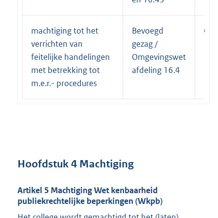
machtiging tot het
Bevoegd
Col
verrichten van
gezag /
feitelijke handelingen
Omgevingswet
met betrekking tot
afdeling 16.4
m.e.r.- procedures
Hoofdstuk 4 Machtiging
Artikel 5 Machtiging Wet kenbaarheid
publiekrechtelijke beperkingen (Wkpb)
Het college wordt gemachtigd tot het (laten)