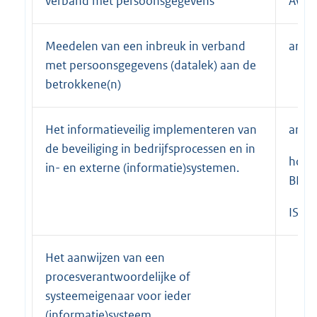
verband met persoonsgegevens
AVG
Meedelen van een inbreuk in verband
art. 
met persoonsgegevens (datalek) aan de
betrokkene(n)
Het informatieveilig implementeren van
art. 
de beveiliging in bedrijfsprocessen en in
hoof
in- en externe (informatie)systemen.
BIO
ISO 
Het aanwijzen van een
procesverantwoordelijke of
systeemeigenaar voor ieder
(informatie)systeem