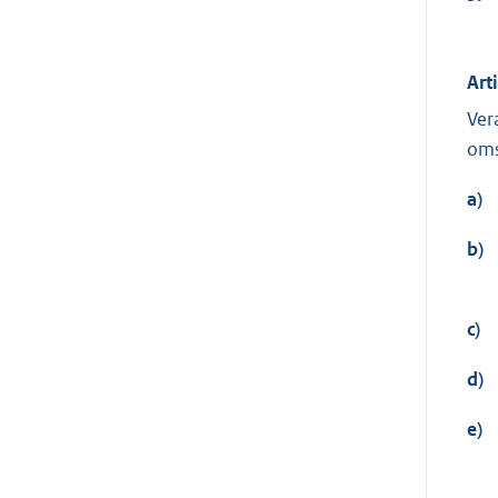
Art
Ver
oms
a)
b)
c)
d)
e)