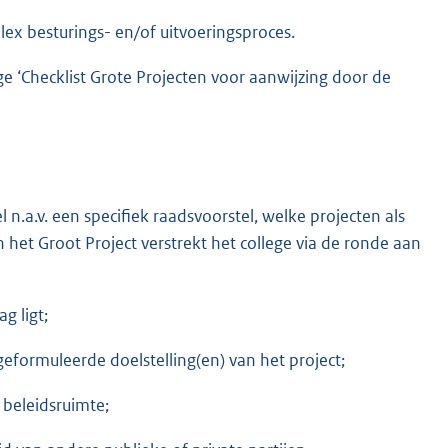
lex besturings- en/of uitvoeringsproces.
e ‘Checklist Grote Projecten voor aanwijzing door de
l n.a.v. een specifiek raadsvoorstel, welke projecten als
n het Groot Project verstrekt het college via de ronde aan
g ligt;
geformuleerde doelstelling(en) van het project;
beleidsruimte;