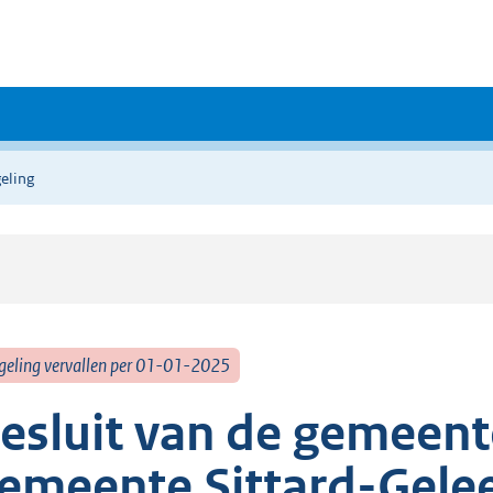
eling
geling vervallen per 01-01-2025
esluit van de gemeent
emeente Sittard-Gele