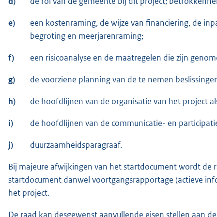
d)
de rol van de gemeente bij dit project; betrokkenhei
e)
een kostenraming, de wijze van financiering, de inpa
begroting en meerjarenraming;
f)
een risicoanalyse en de maatregelen die zijn genom
g)
de voorziene planning van de te nemen beslissingen
h)
de hoofdlijnen van de organisatie van het project 
i)
de hoofdlijnen van de communicatie- en participat
j)
duurzaamheidsparagraaf.
Bij majeure afwijkingen van het startdocument wordt de r
startdocument danwel voortgangsrapportage (actieve infor
het project.
De raad kan desgewenst aanvullende eisen stellen aan de 