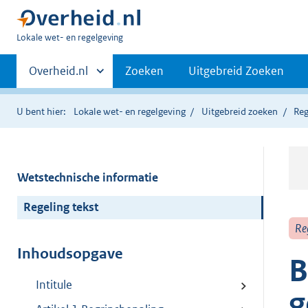
U
Lokale wet- en regelgeving
bent
Primaire
hier:
Andere
Overheid.nl
Zoeken
Uitgebreid Zoeken
sites
navigatie
binnen
U bent hier:
Lokale wet- en regelgeving
Uitgebreid zoeken
Reg
Wetstechnische informatie
Regeling tekst
Re
Inhoudsopgave
B
Intitule
g