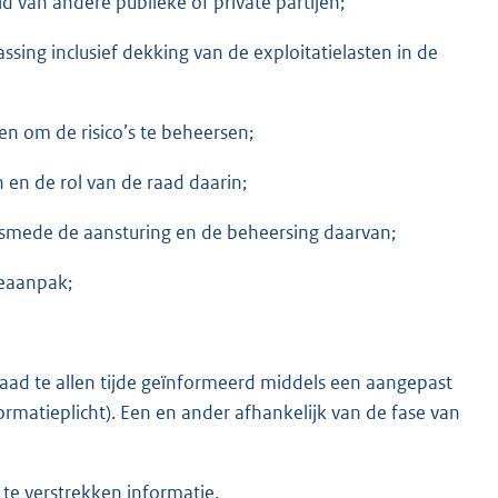
d van andere publieke of private partijen;
ssing inclusief dekking van de exploitatielasten in de
en om de risico’s te beheersen;
 en de rol van de raad daarin;
alsmede de aansturing en de beheersing daarvan;
ieaanpak;
aad te allen tijde geïnformeerd middels een aangepast
matieplicht). Een en ander afhankelijk van de fase van
te verstrekken informatie.