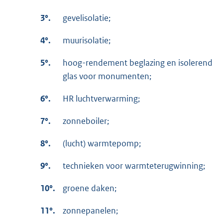
3°.
gevelisolatie;
4°.
muurisolatie;
5°.
hoog-rendement beglazing en isolerend
glas voor monumenten;
6°.
HR luchtverwarming;
7°.
zonneboiler;
8°.
(lucht) warmtepomp;
9°.
technieken voor warmteterugwinning;
10°.
groene daken;
11°.
zonnepanelen;