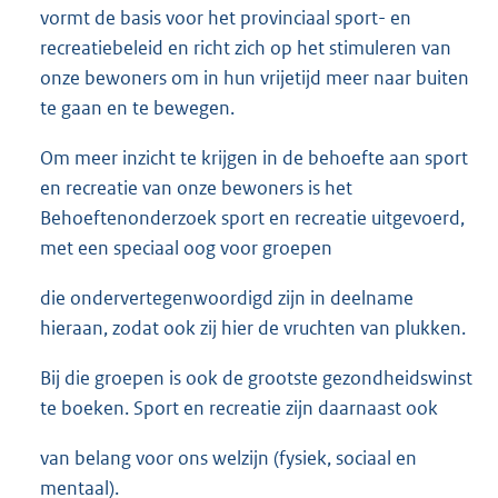
vormt de basis voor het provinciaal sport- en
e
recreatiebeleid en richt zich op het stimuleren van
r
onze bewoners om in hun vrijetijd meer naar buiten
n
te gaan en te bewegen.
e
l
Om meer inzicht te krijgen in de behoefte aan sport
i
en recreatie van onze bewoners is het
n
Behoeftenonderzoek sport en recreatie uitgevoerd,
k
met een speciaal oog voor groepen
:
die ondervertegenwoordigd zijn in deelname
hieraan, zodat ook zij hier de vruchten van plukken.
Bij die groepen is ook de grootste gezondheidswinst
te boeken. Sport en recreatie zijn daarnaast ook
van belang voor ons welzijn (fysiek, sociaal en
mentaal).