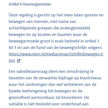
Artikel 6 Aanvraagvereisten
Deze regeling is gericht op het meer laten sporten en
bewegen van mensen, met name van
achterblijvende groepen die ondergemiddeld
bewegen en op locaties en buurten waar de
beweegarmoede groot is zoals bedoeld in artikel 2
lid 3 en aan de hand van de beweegrichtlijn volgens
E
https://www.rivm.nl/media/smap/richtlijnbewegen.h
x
tml
.
t
e
Een subsidieaanvraag dient een omschrijving te
r
bevatten van de verwachte bijdrage op buurtniveau
n
waar het aanbrengen dan wel verbeteren van de
e
fysieke leefomgeving het bewegen en de
l
gezondheid aantoonbaar zal bevorderen. De
i
subsidie is niet bedoeld voor onderhoud aan
n