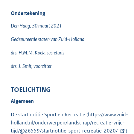
Ondertekening
Den Haag, 30 maart 2021
Gedeputeerde staten van Zuid-Holland
drs. H.M.M. Koek, secretaris
drs. J. Smit, voorzitter
TOELICHTING
Algemeen
De startnotitie Sport en Recreatie
E
(https://www.zuid-
holland.nl/onderwerpen/landschap/recreatie-vrije-
x
tijd/@26559/startnotitie-sport-recreatie-2020/
t
)