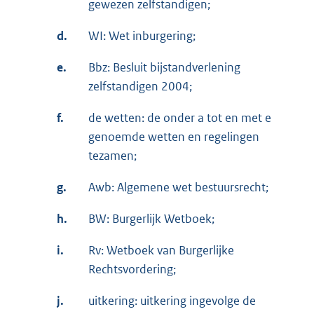
gewezen zelfstandigen;
d.
WI: Wet inburgering;
e.
Bbz: Besluit bijstandverlening
zelfstandigen 2004;
f.
de wetten: de onder a tot en met e
genoemde wetten en regelingen
tezamen;
g.
Awb: Algemene wet bestuursrecht;
h.
BW: Burgerlijk Wetboek;
i.
Rv: Wetboek van Burgerlijke
Rechtsvordering;
j.
uitkering: uitkering ingevolge de