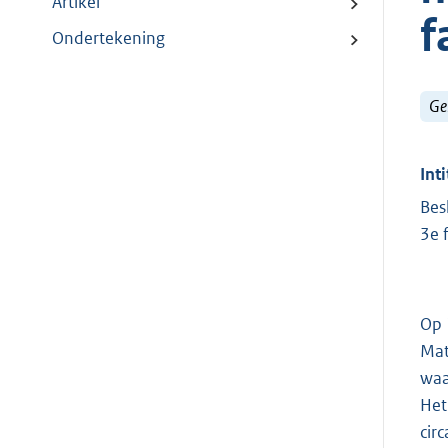
Artikel
f
Ondertekening
Ge
Inti
Bes
3e 
Op 
Mat
waa
Het
cir