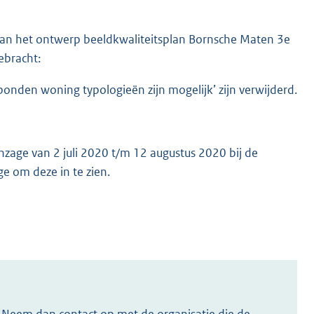
te van het ontwerp beeldkwaliteitsplan Bornsche Maten 3e
ebracht:
bonden woning typologieën zijn mogelijk’ zijn verwijderd.
nzage van 2 juli 2020 t/m 12 augustus 2020 bij de
ge om deze in te zien.
s? Neem dan contact op met de organisatie die de