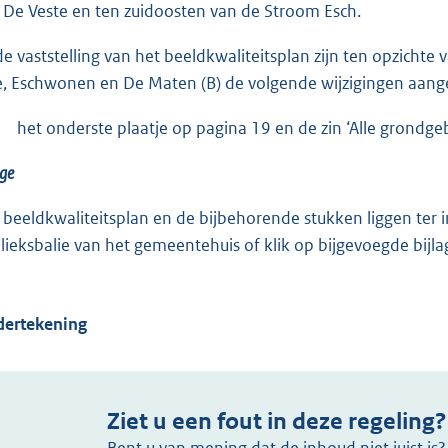
 De Veste en ten zuidoosten van de Stroom Esch.
 de vaststelling van het beeldkwaliteitsplan zijn ten opzich
e, Eschwonen en De Maten (B) de volgende wijzigingen aang
het onderste plaatje op pagina 19 en de zin ‘Alle grondge
ge
 beeldkwaliteitsplan en de bijbehorende stukken liggen ter i
lieksbalie van het gemeentehuis of klik op bijgevoegde bijla
ertekening
Ziet u een fout in deze regeling?
Bent u van mening dat de inhoud niet juist i