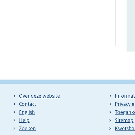
Over deze website
Informat
Contact
Privacy 
English
Toeganke
Help
Sitemap
Zoeken
E
Kwetsba