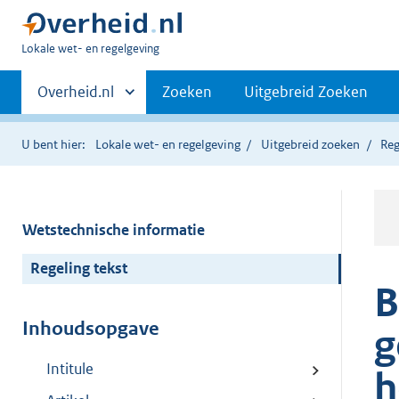
U
Lokale wet- en regelgeving
bent
Primaire
hier:
Andere
Overheid.nl
Zoeken
Uitgebreid Zoeken
sites
navigatie
binnen
U bent hier:
Lokale wet- en regelgeving
Uitgebreid zoeken
Reg
Wetstechnische informatie
Regeling tekst
B
Inhoudsopgave
g
Intitule
h