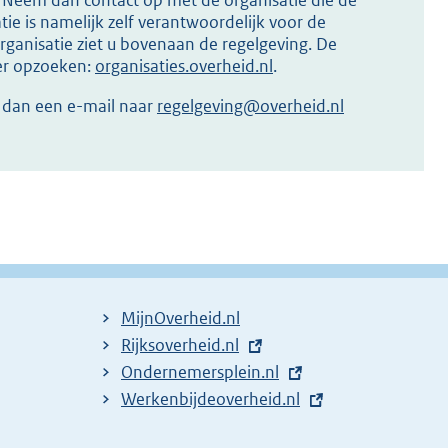
ie is namelijk zelf verantwoordelijk voor de
ganisatie ziet u bovenaan de regelgeving. De
ier opzoeken:
organisaties.overheid.nl
.
r dan een e-mail naar
regelgeving@overheid.nl
MijnOverheid.nl
E
Rijksoverheid.nl
x
E
Ondernemersplein.nl
t
x
E
Werkenbijdeoverheid.nl
e
t
x