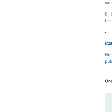
van
Bij
fas
•
Inza
Het
pub
Ond