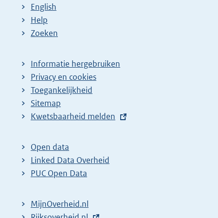
English
Help
Zoeken
Informatie hergebruiken
Privacy en cookies
Toegankelijkheid
Sitemap
E
Kwetsbaarheid melden
x
t
Open data
e
Linked Data Overheid
r
PUC Open Data
n
e
MijnOverheid.nl
l
E
Rijksoverheid.nl