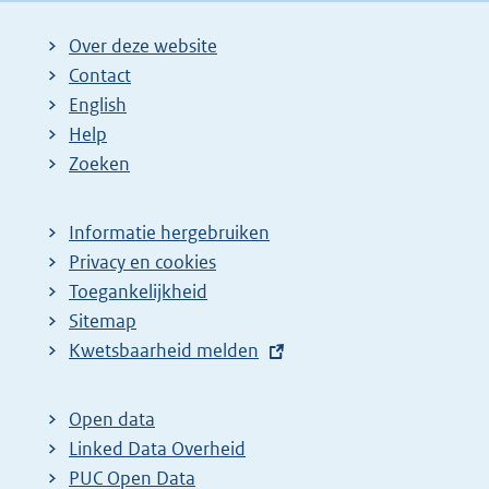
Over deze website
Contact
English
Help
Zoeken
Informatie hergebruiken
Privacy en cookies
Toegankelijkheid
Sitemap
E
Kwetsbaarheid melden
x
t
Open data
e
Linked Data Overheid
r
PUC Open Data