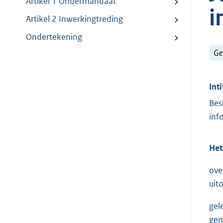
Artikel 1 Ondermandaat
i
Artikel 2 Inwerkingtreding
Ondertekening
Ge
Inti
Bes
inf
Het
ove
uit
gel
gem