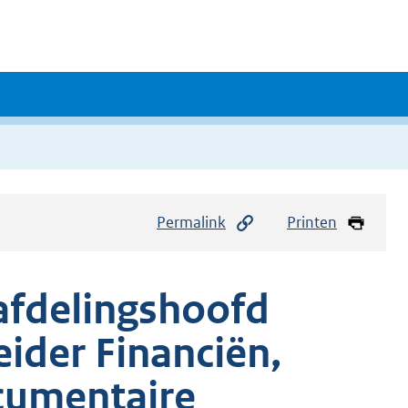
Permalink
Printen
afdelingshoofd
eider Financiën,
cumentaire