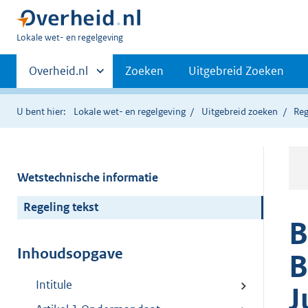
U
Lokale wet- en regelgeving
bent
Primaire
hier:
Andere
Overheid.nl
Zoeken
Uitgebreid Zoeken
sites
navigatie
binnen
U bent hier:
Lokale wet- en regelgeving
Uitgebreid zoeken
Reg
Wetstechnische informatie
Regeling tekst
B
Inhoudsopgave
B
Intitule
J