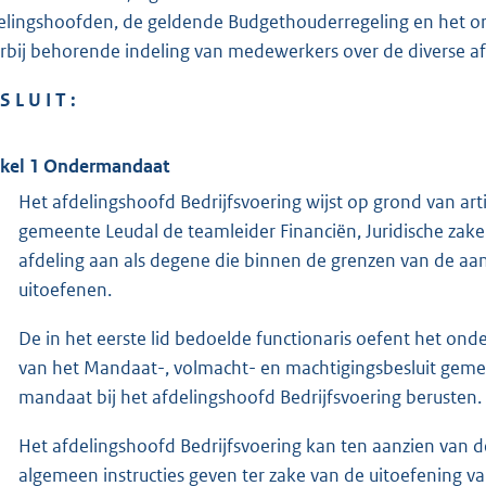
elingshoofden, de geldende Budgethouderregeling en het o
rbij behorende indeling van medewerkers over de diverse a
S L U I T :
ikel 1
Ondermandaat
Het afdelingshoofd Bedrijfsvoering wijst op grond van ar
gemeente Leudal de teamleider Financiën, Juridische zak
afdeling aan als degene die binnen de grenzen van de 
uitoefenen.
De in het eerste lid bedoelde functionaris oefent het on
van het Mandaat-, volmacht- en machtigingsbesluit gem
mandaat bij het afdelingshoofd Bedrijfsvoering berusten.
Het afdelingshoofd Bedrijfsvoering kan ten aanzien van d
algemeen instructies geven ter zake van de uitoefening