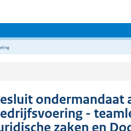
eling
esluit ondermandaat 
edrijfsvoering - teaml
uridische zaken en Do