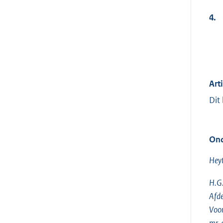
4.
Art
Dit
Ond
Hey
H.G.
Afde
Voo
mr. 