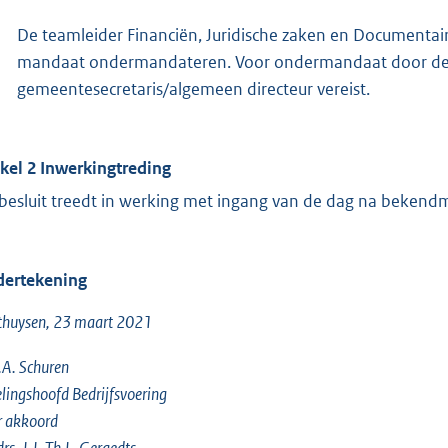
De teamleider Financiën, Juridische zaken en Documentai
mandaat ondermandateren. Voor ondermandaat door de t
gemeentesecretaris/algemeen directeur vereist.
ikel 2
Inwerkingtreding
 besluit treedt in werking met ingang van de dag na bekend
ertekening
thuysen, 23 maart 2021
A. Schuren
lingshoofd Bedrijfsvoering
r akkoord
drs. J.J. Th.L. Geraedts