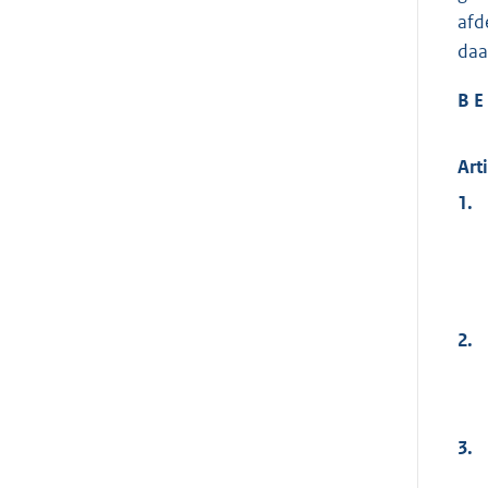
afd
daa
B E 
Art
1.
2.
3.