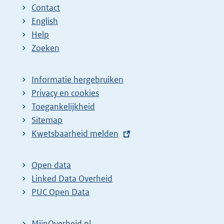
Contact
English
Help
Zoeken
Informatie hergebruiken
Privacy en cookies
Toegankelijkheid
Sitemap
E
Kwetsbaarheid melden
x
t
Open data
e
Linked Data Overheid
r
PUC Open Data
n
e
MijnOverheid.nl