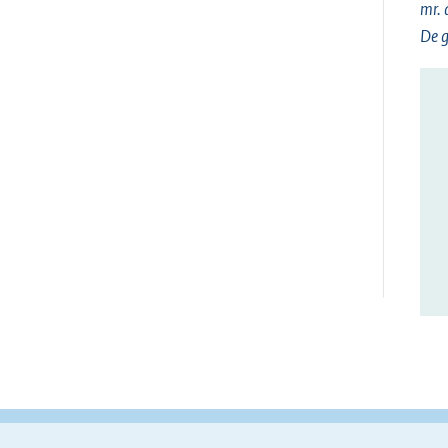
mr. 
De g