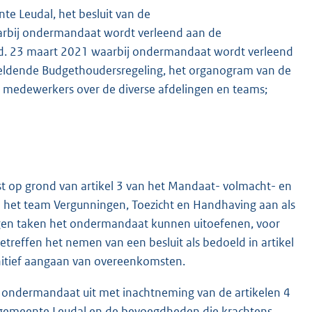
te Leudal, het besluit van de
arbij ondermandaat wordt verleend aan de
d.d. 23 maart 2021 waarbij ondermandaat wordt verleend
geldende Budgethoudersregeling, het organogram van de
n medewerkers over de diverse afdelingen en teams;
t op grond van artikel 3 van het Mandaat- volmacht- en
 het team Vergunningen, Toezicht en Handhaving aan als
gen taken het ondermandaat kunnen uitoefenen, voor
treffen het nemen van een besluit als bedoeld in artikel
nitief aangaan van overeenkomsten.
et ondermandaat uit met inachtneming van de artikelen 4
 gemeente Leudal en de bevoegdheden die krachtens