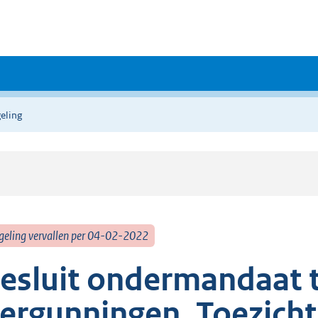
eling
geling vervallen per 04-02-2022
esluit ondermandaat 
ergunningen, Toezich