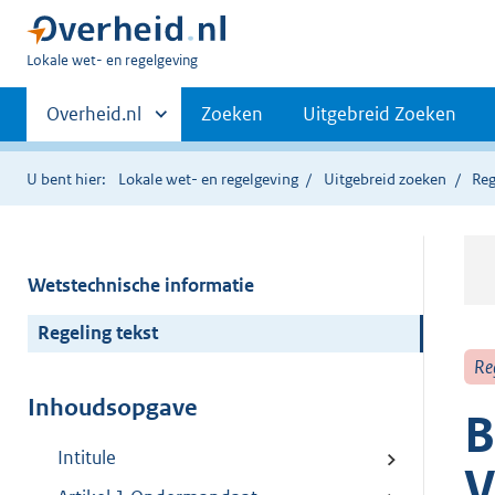
U
Lokale wet- en regelgeving
bent
Primaire
hier:
Andere
Overheid.nl
Zoeken
Uitgebreid Zoeken
sites
navigatie
binnen
U bent hier:
Lokale wet- en regelgeving
Uitgebreid zoeken
Reg
Wetstechnische informatie
Regeling tekst
Re
Inhoudsopgave
B
Intitule
V