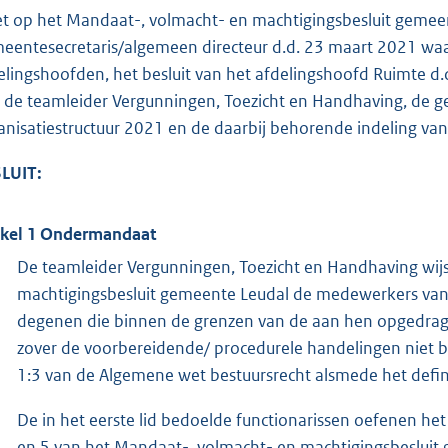
et op het Mandaat-, volmacht- en machtigingsbesluit gemeen
eentesecretaris/algemeen directeur d.d. 23 maart 2021 wa
elingshoofden, het besluit van het afdelingshoofd Ruimte 
 de teamleider Vergunningen, Toezicht en Handhaving, de 
anisatiestructuur 2021 en de daarbij behorende indeling va
LUIT:
ikel 1 Ondermandaat
De teamleider Vergunningen, Toezicht en Handhaving wijs
machtigingsbesluit gemeente Leudal de medewerkers van
degenen die binnen de grenzen van de aan hen opgedra
zover de voorbereidende/ procedurele handelingen niet be
1:3 van de Algemene wet bestuursrecht alsmede het defi
De in het eerste lid bedoelde functionarissen oefenen h
en 5 van het Mandaat-, volmacht- en machtigingsbesluit