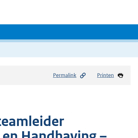
Permalink
Printen
teamleider
t en Handhaving –