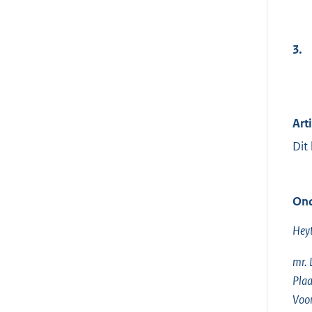
3.
Art
Dit
Ond
Hey
mr. 
Plaa
Voo