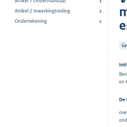
Artikel 1 Ondermandaat
m
Artikel 2 Inwerkingtreding
e
Ondertekening
Ge
Inti
Bes
en 
De 
ove
ond