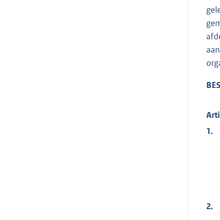
gel
gem
afd
aan
org
BES
Art
1.
2.