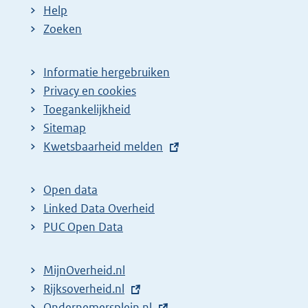
Help
Zoeken
Informatie hergebruiken
Privacy en cookies
Toegankelijkheid
Sitemap
E
Kwetsbaarheid melden
x
t
Open data
e
Linked Data Overheid
r
PUC Open Data
n
e
MijnOverheid.nl
l
E
Rijksoverheid.nl
i
x
E
Ondernemersplein.nl