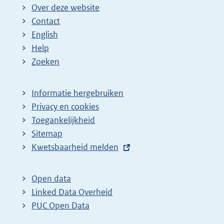
Over deze website
Contact
English
Help
Zoeken
Informatie hergebruiken
Privacy en cookies
Toegankelijkheid
Sitemap
E
Kwetsbaarheid melden
x
t
Open data
e
Linked Data Overheid
r
PUC Open Data
n