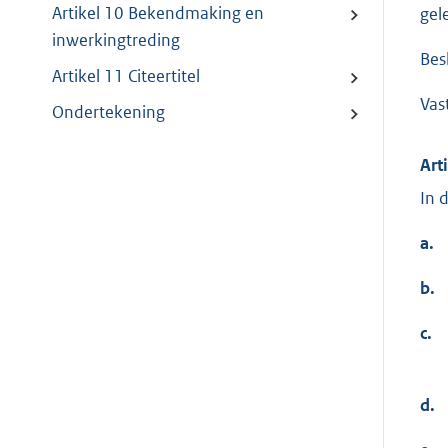
Artikel 10 Bekendmaking en
gel
inwerkingtreding
Bes
Artikel 11 Citeertitel
Vas
Ondertekening
Art
In 
a.
b.
c.
d.