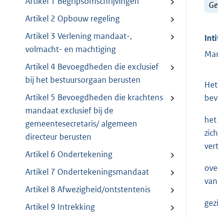
Artikel 1 Begripsomschrijvingen
Ge
Artikel 2 Opbouw regeling
Artikel 3 Verlening mandaat-,
Inti
volmacht- en machtiging
Man
Artikel 4 Bevoegdheden die exclusief
bij het bestuursorgaan berusten
Het
Artikel 5 Bevoegdheden die krachtens
bev
mandaat exclusief bij de
het
gemeentesecretaris/ algemeen
zic
directeur berusten
ver
Artikel 6 Ondertekening
ove
Artikel 7 Ondertekeningsmandaat
van
Artikel 8 Afwezigheid/ontstentenis
gez
Artikel 9 Intrekking