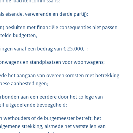
aan de klachtencommissaris;
ls eisende, verwerende en derde partij);
) besluiten met financiële consequenties niet passen
telde budgetten;
llingen vanaf een bedrag van € 25.000,-;
oonwagens en standplaatsen voor woonwagens;
lsmede het aangaan van overeenkomsten met betrekking
ropese aanbestedingen;
erbonden aan een eerdere door het college van
lf uitgeoefende bevoegdheid;
n wethouders of de burgemeester betreft; het
 algemene strekking, alsmede het vaststellen van