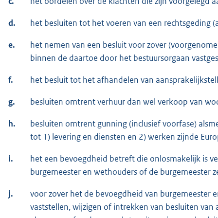
c.
het oordelen over de klachten die zijn voorgelegd 
d.
het besluiten tot het voeren van een rechtsgeding (a
e.
het nemen van een besluit voor zover (voorgenomen
binnen de daartoe door het bestuursorgaan vastges
f.
het besluit tot het afhandelen van aansprakelijkste
g.
besluiten omtrent verhuur dan wel verkoop van w
h.
besluiten omtrent gunning (inclusief voorfase) a
tot 1) levering en diensten en 2) werken zijnde Eu
i.
het een bevoegdheid betreft die onlosmakelijk is v
burgemeester en wethouders of de burgemeester ze
j.
voor zover het de bevoegdheid van burgemeester e
vaststellen, wijzigen of intrekken van besluiten van