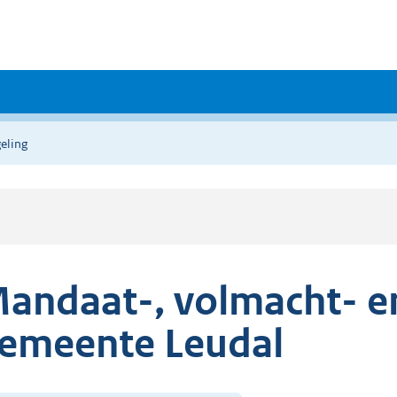
eling
andaat-, volmacht- en
emeente Leudal