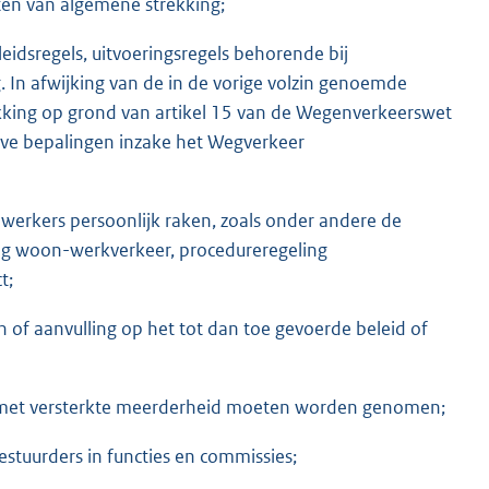
iten van algemene strekking;
leidsregels, uitvoeringsregels behorende bij
 In afwijking van de in de vorige volzin genoemde
ekking op grond van artikel 15 van de Wegenverkeerswet
ieve bepalingen inzake het Wegverkeer
ewerkers persoonlijk raken, zoals onder andere de
ling woon-werkverkeer, procedureregeling
t;
n of aanvulling op het tot dan toe gevoerde beleid of
e met versterkte meerderheid moeten worden genomen;
stuurders in functies en commissies;