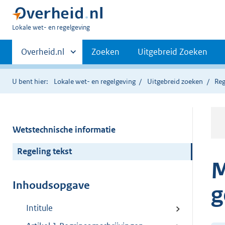
U
Lokale wet- en regelgeving
bent
Primaire
hier:
Andere
Overheid.nl
Zoeken
Uitgebreid Zoeken
sites
navigatie
binnen
U bent hier:
Lokale wet- en regelgeving
Uitgebreid zoeken
Reg
Wetstechnische informatie
Regeling tekst
M
Inhoudsopgave
g
Intitule