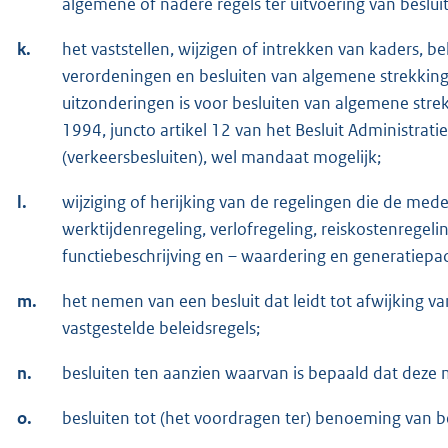
algemene of nadere regels ter uitvoering van beslu
k.
het vaststellen, wijzigen of intrekken van kaders, be
verordeningen en besluiten van algemene strekking.
uitzonderingen is voor besluiten van algemene str
1994, juncto artikel 12 van het Besluit Administrat
(verkeersbesluiten), wel mandaat mogelijk;
l.
wijziging of herijking van de regelingen die de med
werktijdenregeling, verlofregeling, reiskostenrege
functiebeschrijving en – waardering en generatiepac
m.
het nemen van een besluit dat leidt tot afwijking va
vastgestelde beleidsregels;
n.
besluiten ten aanzien waarvan is bepaald dat dez
o.
besluiten tot (het voordragen ter) benoeming van be