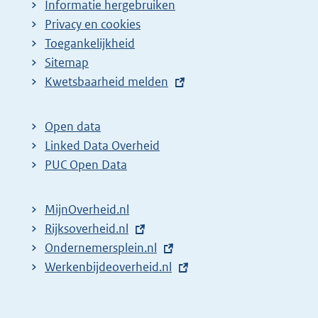
Informatie hergebruiken
Privacy en cookies
Toegankelijkheid
Sitemap
E
Kwetsbaarheid melden
x
t
Open data
e
Linked Data Overheid
r
PUC Open Data
n
e
MijnOverheid.nl
l
E
Rijksoverheid.nl
i
x
E
Ondernemersplein.nl
n
t
x
E
Werkenbijdeoverheid.nl
k
e
t
x
:
r
e
t