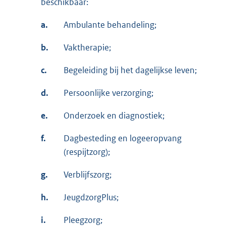
beschikbaar:
a.
Ambulante behandeling;
b.
Vaktherapie;
c.
Begeleiding bij het dagelijkse leven;
d.
Persoonlijke verzorging;
e.
Onderzoek en diagnostiek;
f.
Dagbesteding en logeeropvang
(respijtzorg);
g.
Verblijfszorg;
h.
JeugdzorgPlus;
i.
Pleegzorg;