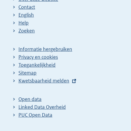
Contact
English
Help
Zoeken
Informatie hergebruiken
Privacy en cookies
Toegankelijkheid
Sitemap
E
Kwetsbaarheid melden
x
t
Open data
e
Linked Data Overheid
r
PUC Open Data
n
e