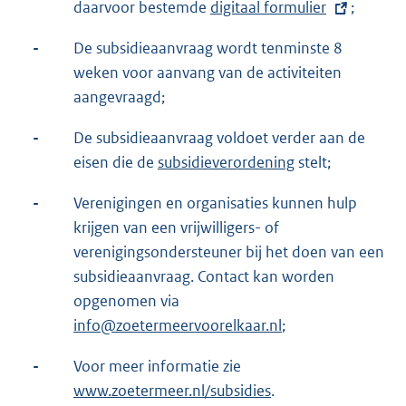
daarvoor bestemde
E
digitaal formulier
;
x
-
De subsidieaanvraag wordt tenminste 8
t
weken voor aanvang van de activiteiten
e
aangevraagd;
r
n
-
De subsidieaanvraag voldoet verder aan de
e
eisen die de
subsidieverordening
stelt;
l
-
Verenigingen en organisaties kunnen hulp
i
krijgen van een vrijwilligers- of
n
verenigingsondersteuner bij het doen van een
k
subsidieaanvraag. Contact kan worden
:
opgenomen via
info@zoetermeervoorelkaar.nl
;
-
Voor meer informatie zie
www.zoetermeer.nl/subsidies
.