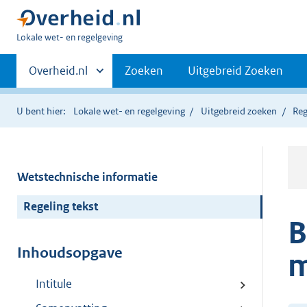
U
Lokale wet- en regelgeving
bent
Primaire
hier:
Andere
Overheid.nl
Zoeken
Uitgebreid Zoeken
sites
navigatie
binnen
U bent hier:
Lokale wet- en regelgeving
Uitgebreid zoeken
Reg
Wetstechnische informatie
Regeling tekst
B
Inhoudsopgave
m
Intitule