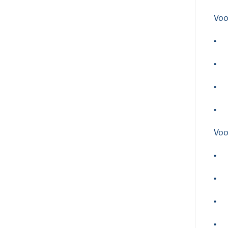
Voo
•
•
•
•
Voo
•
•
•
•