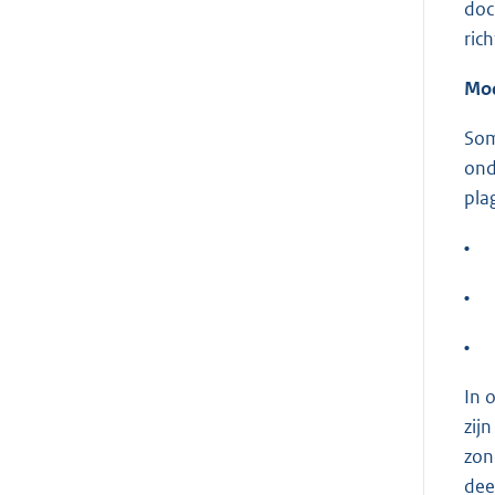
doc
ric
Mod
Som
ond
pla
•
•
•
In 
zij
zon
dee