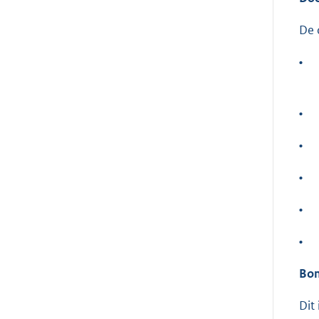
De 
•
•
•
•
•
•
Bo
Dit