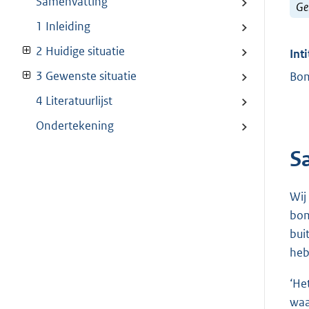
Samenvatting
Ge
1 Inleiding
2 Huidige situatie
Inti
3 Gewenste situatie
Bom
4 Literatuurlijst
Ondertekening
S
Wij
bom
bui
heb
‘He
waa