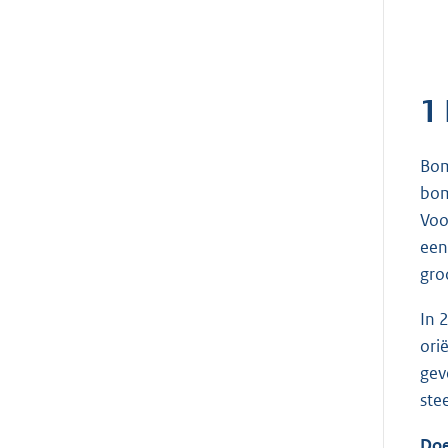
1 
Bom
bom
Voo
een
gro
In 
ori
gev
ste
Doe