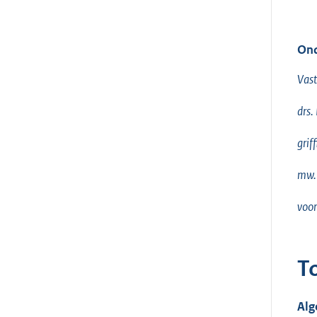
Ond
Vast
drs.
griff
mw. 
voor
T
Al