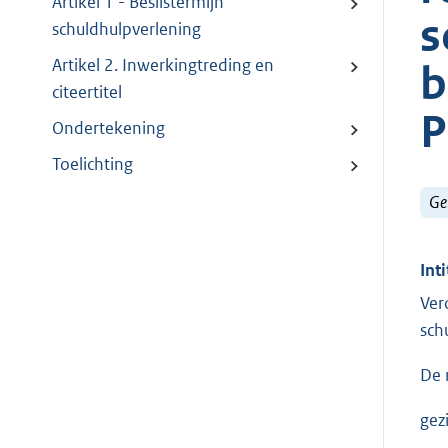
Artikel 1 - Beslistermijn
s
schuldhulpverlening
Artikel 2. Inwerkingtreding en
b
citeertitel
P
Ondertekening
Toelichting
Ge
Inti
Ver
sch
De 
gez