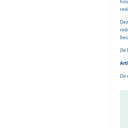
hou
red
Dez
red
bes
De 
Art
De 