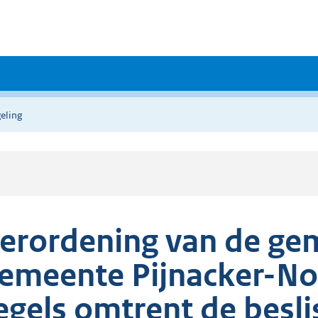
eling
erordening van de ge
emeente Pijnacker-N
egels omtrent de besli