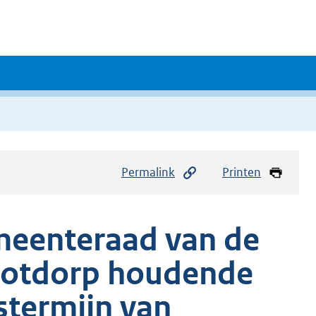
Permalink
Printen
meenteraad van de
ootdorp houdende
stermijn van