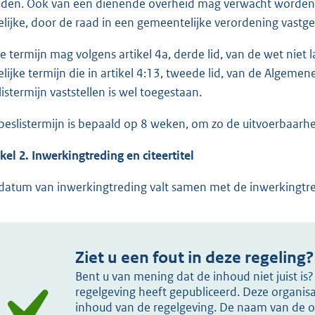
den. Ook van een dienende overheid mag verwacht worden d
elijke, door de raad in een gemeentelijke verordening vastges
e termijn mag volgens artikel 4a, derde lid, van de wet niet 
elijke termijn die in artikel 4:13, tweede lid, van de Algeme
listermijn vaststellen is wel toegestaan.
beslistermijn is bepaald op 8 weken, om zo de uitvoerbaarh
ikel 2. Inwerkingtreding en citeertitel
datum van inwerkingtreding valt samen met de inwerkingtred
Ziet u een fout in deze regeling?
Bent u van mening dat de inhoud niet juist i
regelgeving heeft gepubliceerd. Deze organisat
inhoud van de regelgeving. De naam van de or