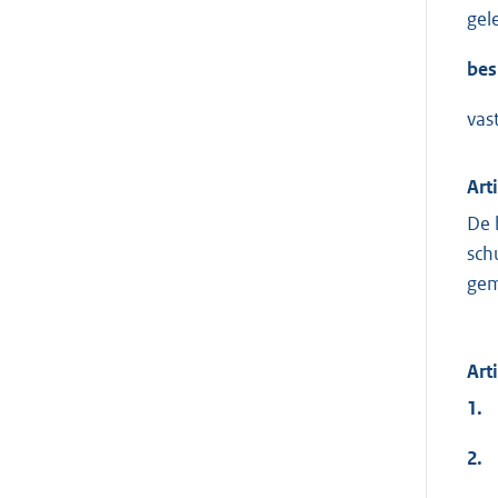
gel
bes
vas
Art
De 
sch
gem
Art
1.
2.