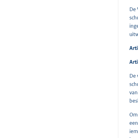
De 
sch
ing
uit
Art
Art
De 
sch
van
bes
Om 
een
iem