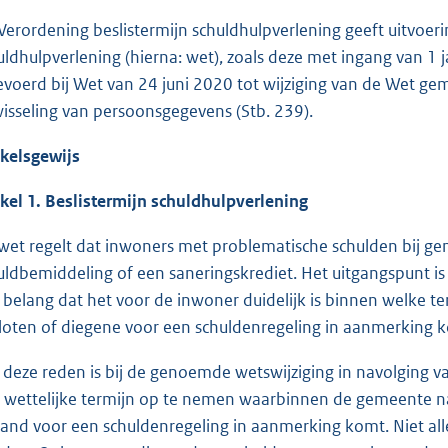
Verordening beslistermijn schuldhulpverlening geeft uitvoeri
uldhulpverlening (hierna: wet), zoals deze met ingang van 1 j
evoerd bij Wet van 24 juni 2020 tot wijziging van de Wet ge
wisseling van persoonsgegevens (Stb. 239).
ikelsgewijs
ikel 1. Beslistermijn schuldhulpverlening
wet regelt dat inwoners met problematische schulden bij g
uldbemiddeling of een saneringskrediet. Het uitgangspunt is d
 belang dat het voor de inwoner duidelijk is binnen welke t
loten of diegene voor een schuldenregeling in aanmerking 
deze reden is bij de genoemde wetswijziging in navolging 
 wettelijke termijn op te nemen waarbinnen de gemeente na
and voor een schuldenregeling in aanmerking komt. Niet alle