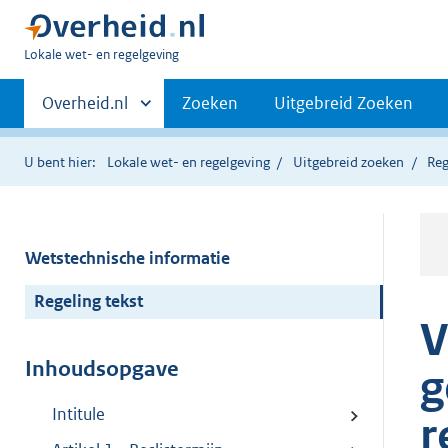
U
Lokale wet- en regelgeving
bent
Primaire
hier:
Andere
Overheid.nl
Zoeken
Uitgebreid Zoeken
sites
navigatie
binnen
U bent hier:
Lokale wet- en regelgeving
Uitgebreid zoeken
Reg
Wetstechnische informatie
Regeling tekst
V
Inhoudsopgave
g
Intitule
r