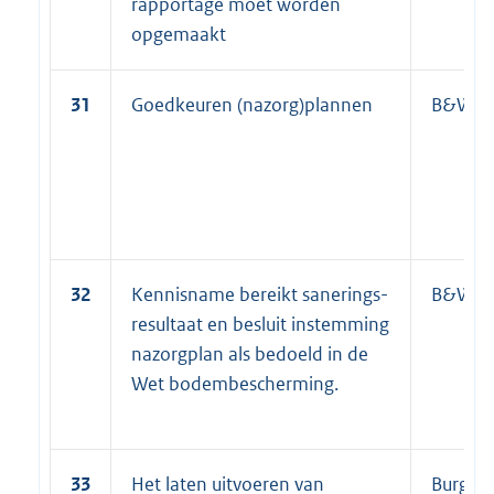
rapportage moet worden
opgemaakt
31
Goedkeuren (nazorg)plannen
B&W
32
Kennisname bereikt sanerings-
B&W
resultaat en besluit instemming
nazorgplan als bedoeld in de
Wet bodembescherming.
33
Het laten uitvoeren van
Burgem