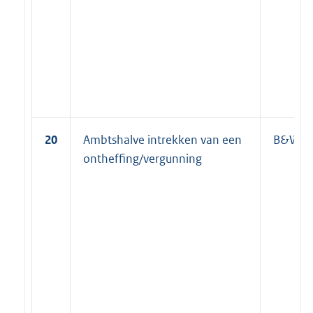
20
Ambtshalve intrekken van een
B&W
ontheffing/vergunning