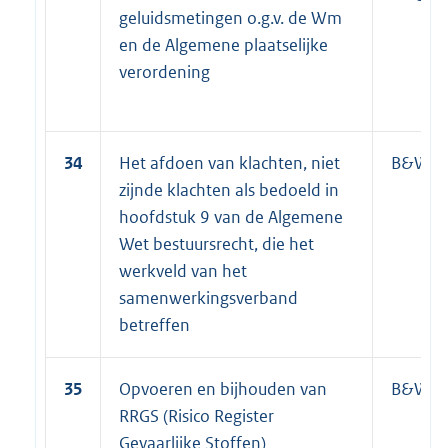
geluidsmetingen o.g.v. de Wm
en de Algemene plaatselijke
verordening
34
Het afdoen van klachten, niet
B&W
zijnde klachten als bedoeld in
hoofdstuk 9 van de Algemene
Wet bestuursrecht, die het
werkveld van het
samenwerkingsverband
betreffen
35
Opvoeren en bijhouden van
B&W / 
RRGS (Risico Register
Gevaarlijke Stoffen)