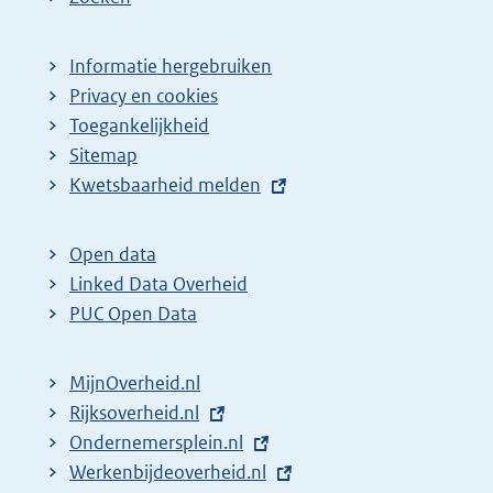
Informatie hergebruiken
Privacy en cookies
Toegankelijkheid
Sitemap
E
Kwetsbaarheid melden
x
t
Open data
e
Linked Data Overheid
r
PUC Open Data
n
e
MijnOverheid.nl
l
E
Rijksoverheid.nl
i
x
E
Ondernemersplein.nl
n
t
x
E
Werkenbijdeoverheid.nl
k