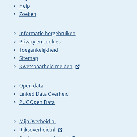
Help
Zoeken
Informatie hergebruiken
Privacy en cookies
Toegankelijkheid
Sitemap
E
Kwetsbaarheid melden
x
t
Open data
e
Linked Data Overheid
r
PUC Open Data
n
e
MijnOverheid.nl
l
E
Rijksoverheid.nl
i