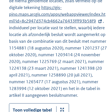
de hierna genoemde locaties, zoals vermeld op de
digitale tekening
E
https://gis-
pino.maps.arcgis.com/apps/webappviewer/index.ht
x
ml?id=8c2947d374cb4662a76433fff93b58f9
t
,
individueel per locatie vast te stellen, waarbij iedere
e
locatie als afzonderlijk besluit wordt aangemerkt op
r
basis van de combinatie van dit besluit met nummer
n
1154881 (18 augustus 2020), nummer 1201237 (27
e
oktober 2020), nummer 1203414 (24 november
l
2020), nummer 1225769 (2 maart 2021), nummer
i
1224138 (23 maart 2021), nummer 1241398 (20
n
april 2021), nummer 1258890 (20 juli 2021),
k
nummer 1265477 (17 augustus 2021), nummer
:
1283994 (12 oktober 2021) en het in de tabel in
artikel II aangegeven besluitnummer.
Toon volledige tabel