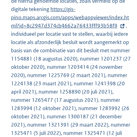
de hierna genoemde locaties, zoals vermeld op de
digitale tekening
E
https://gis-
pino.maps.arcgis.com/apps/webappviewer/index.ht
x
ml?id=8c2947d374cb4662a76433fff93b58f9
t
,
individueel per locatie vast te stellen, waarbij iedere
e
locatie als afzonderlijk besluit wordt aangemerkt op
r
basis van de combinatie van dit besluit met nummer
n
1154881 (18 augustus 2020), nummer 1201237 (27
e
oktober 2020), nummer 1203414 (24 november
l
2020), nummer 1225769 (2 maart 2021), nummer
i
1224138 (23 maart 2021), nummer 1241398 (20
n
april 2021), nummer 1258890 (20 juli 2021),
k
nummer 1265477 (17 augustus 2021). nummer
:
1283994 (12 oktober 2021), nummer 1283992 (26
oktober 2021), nummer 1300187 (21 december
2021), nummer 1321391 (29 maart 2022), nummer
1325471 (5 juli 2022), nummer 1325471 (12 juli