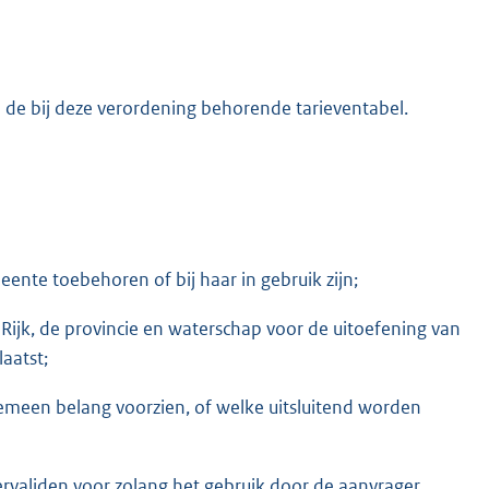
de bij deze verordening behorende tarieventabel.
ente toebehoren of bij haar in gebruik zijn;
ijk, de provincie en waterschap voor de uitoefening van
laatst;
emeen belang voorzien, of welke uitsluitend worden
validen voor zolang het gebruik door de aanvrager