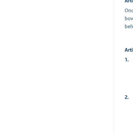
Art
Ond
bov
beh
Art
1.
2.