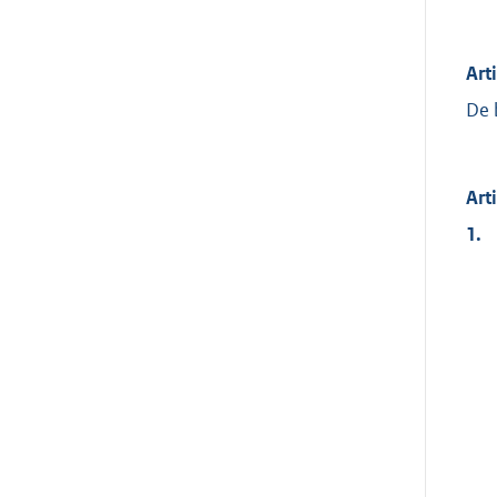
Art
De 
Art
1.