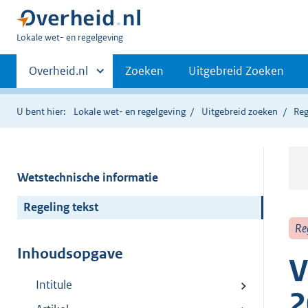
U
Lokale wet- en regelgeving
bent
Primaire
hier:
Andere
Overheid.nl
Zoeken
Uitgebreid Zoeken
sites
navigatie
binnen
U bent hier:
Lokale wet- en regelgeving
Uitgebreid zoeken
Reg
Wetstechnische informatie
Regeling tekst
Re
Inhoudsopgave
V
Intitule
2