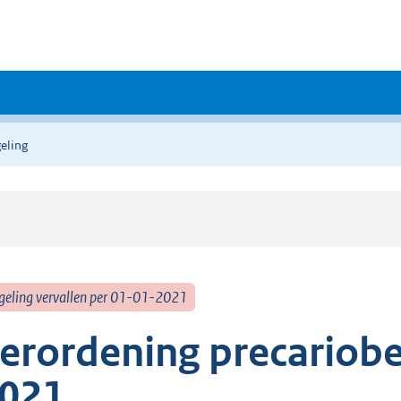
eling
geling vervallen per 01-01-2021
erordening precariob
021